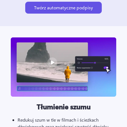
Twórz automatyczne podpisy
Tłumienie szumu
Redukuj szum w tle w filmach i ścieżkach 
dźwiękowych oraz zwiększaj czystość dźwięku 