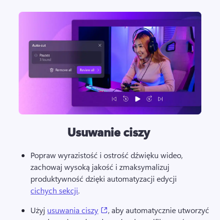
Usuwanie ciszy
Popraw wyrazistość i ostrość dźwięku wideo, 
zachowaj wysoką jakość i zmaksymalizuj 
produktywność dzięki automatyzacji edycji 
cichych sekcji
. 
(opens in a new tab)
Użyj 
usuwania ciszy
, aby automatycznie utworzyć 