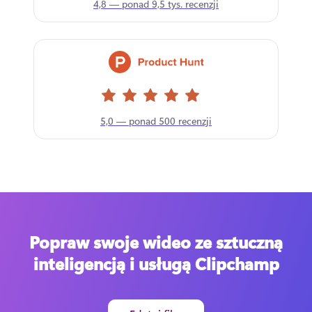
4,8 — ponad 9,5 tys. recenzji
5,0 — ponad 500 recenzji
Popraw swoje wideo ze sztuczną
inteligencją i usługą Clipchamp