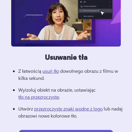
Usuwanie tła
Z łatwością 
usuń tło
 dowolnego obrazu z filmu w 
kilka sekund. 
Wyizoluj obiekt na obrazie, ustawiając 
tło na przezroczyste
. 
Utwórz 
przezroczyste znaki wodne z logo
 lub nadaj 
obrazowi nowe kolorowe tło. 