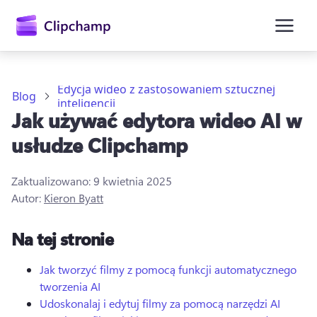
zawartości
głównej
Edycja wideo z zastosowaniem sztucznej
Blog
inteligencji
Jak używać edytora wideo AI w
usłudze Clipchamp
Zaktualizowano:
9 kwietnia 2025
Autor:
Kieron Byatt
Zaloguj się
Na tej stronie
Wypróbuj bezpłatnie
Jak tworzyć filmy z pomocą funkcji automatycznego
tworzenia AI
Udoskonalaj i edytuj filmy za pomocą narzędzi AI