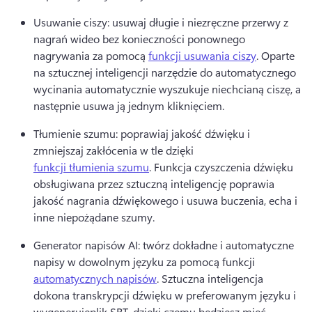
Usuwanie ciszy: usuwaj długie i niezręczne przerwy z 
nagrań wideo bez konieczności ponownego 
nagrywania za pomocą 
funkcji usuwania ciszy
. 
Oparte 
na sztucznej inteligencji narzędzie do automatycznego 
wycinania automatycznie wyszukuje niechcianą ciszę, a 
następnie usuwa ją jednym kliknięciem.
Tłumienie szumu: poprawiaj jakość dźwięku i 
zmniejszaj zakłócenia w tle dzięki 
funkcji tłumienia szumu
. 
Funkcja czyszczenia dźwięku 
obsługiwana przez sztuczną inteligencję poprawia 
jakość nagrania dźwiękowego i usuwa buczenia, echa i 
inne niepożądane szumy.
Generator napisów AI: twórz dokładne i automatyczne 
napisy w dowolnym języku za pomocą funkcji 
automatycznych napisów
. 
Sztuczna inteligencja 
dokona transkrypcji dźwięku w preferowanym języku i 
wygeneruje
plik SRT, dzięki czemu będziesz mieć 