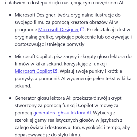
i ułatwienia dostępu dzięki następującym narzędziom AI.
Microsoft Designer: twórz oryginalne ilustracje do 
swojego filmu za pomocą kreatora obrazów AI w 
(opens in a new tab)
programie 
Microsoft Designer
. 
Przekształcaj tekst w 
oryginalną grafikę, wpisując polecenie lub odkrywając i 
dostosowując istniejące pomysły.
Microsoft Copilot: pisz zarysy i skrypty głosu lektora do 
filmów w kilka sekund, korzystając z funkcji 
(opens in a new tab)
Microsoft Copilot
. 
Wpisuj swoje punkty i krótkie 
pomysły, a pomocnik AI wygeneruje pełen tekst w kilka 
sekund.
Generator głosu lektora AI: przekształć swój skrypt 
stworzony za pomocą funkcji Copilot w mowę za 
pomocą 
generatora głosu lektora AI
. 
Wybieraj z 
szerokiej gamy realistycznych głosów w językach z 
całego świata i dostosowuj ton, wysokość i tempo, aby 
dopasowywać je do stylu filmu.