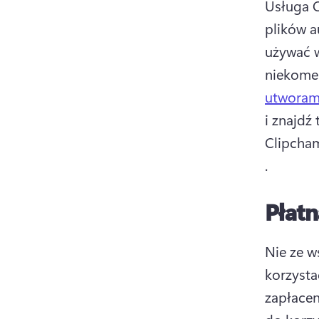
Usługa C
plików au
używać w
niekomer
utworam
i znajdź
Clipcham
. 
Płat
Nie ze w
korzysta
zapłacen