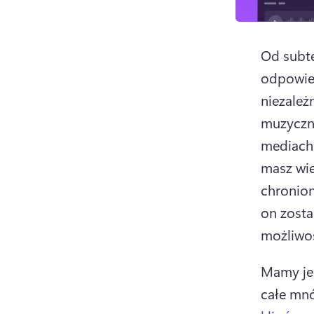
Od subte
odpowied
niezależn
muzyczn
mediach 
masz wie
chronion
on zosta
możliwoś
Mamy je
całe mnó