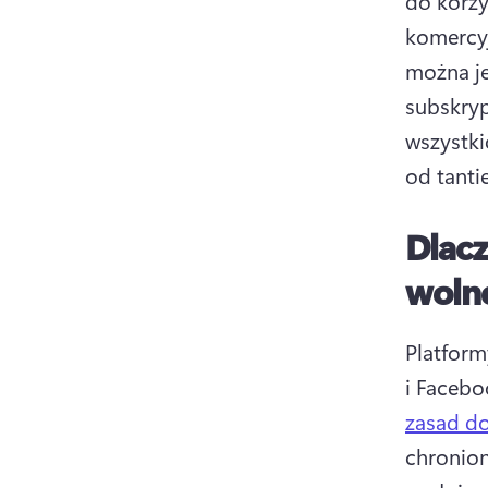
do korzy
komercy
można je
subskryp
wszystki
od tanti
Dlacz
wolne
Platform
zasad d
chronio