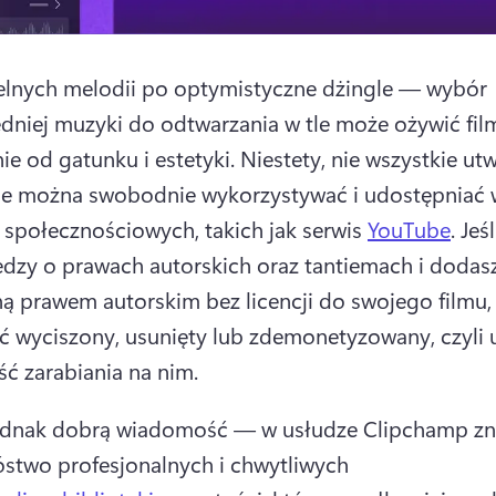
lnych melodii po optymistyczne dżingle — wybór 
niej muzyki do odtwarzania w tle może ożywić film
ie od gatunku i estetyki. 
Niestety, nie wszystkie utw
e można swobodnie wykorzystywać i udostępniać w
społecznościowych, takich jak serwis 
YouTube
. 
Jeśl
dzy o prawach autorskich oraz tantiemach i dodas
ą prawem autorskim bez licencji do swojego filmu,
ć wyciszony, usunięty lub zdemonetyzowany, czyli ut
ć zarabiania na nim.
dnak dobrą wiadomość — ​w usłudze Clipchamp zna
stwo profesjonalnych i chwytliwych 