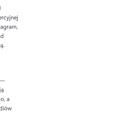
 
rcyjnej 
agram, 
d 
ą.
— 
ą 
, a 
diów 
ns in a new tab)