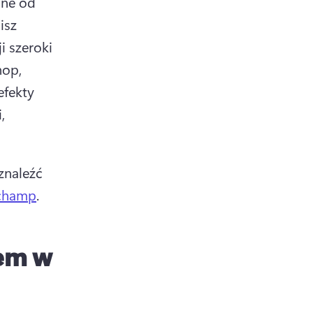
ne od 
sz 
 szeroki 
op, 
fekty 
 
naleźć 
champ
. 
iem w