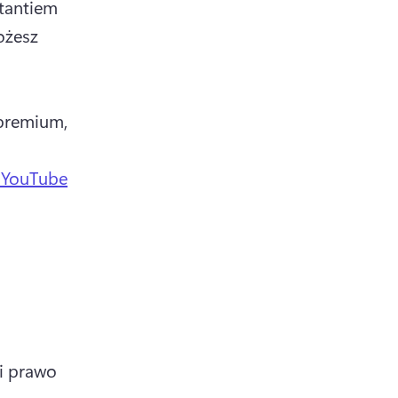
antiem 
 new tab)
żesz 
premium, 
 YouTube
i prawo 