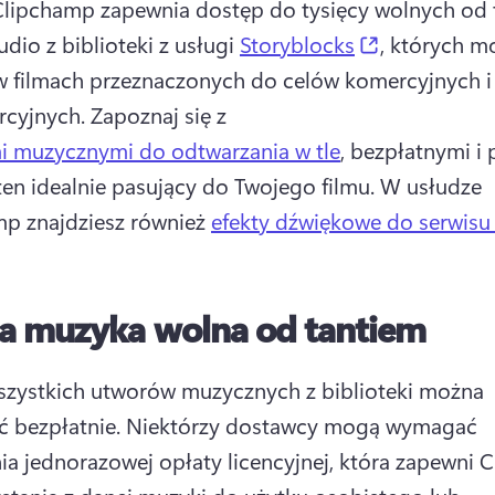
lipchamp zapewnia dostęp do tysięcy wolnych od t
(opens in a
dio z biblioteki z usługi 
Storyblocks
, których mo
 filmach przeznaczonych do celów komercyjnych i 
cyjnych. 
Zapoznaj się z 
i muzycznymi do odtwarzania w tle
, bezpłatnymi i 
 ten idealnie pasujący do Twojego filmu. 
W usłudze 
p znajdziesz również 
efekty dźwiękowe do serwisu
na muzyka wolna od tantiem
szystkich utworów muzycznych z biblioteki można 
ć bezpłatnie. 
Niektórzy dostawcy mogą wymagać 
ia jednorazowej opłaty licencyjnej, która zapewni C