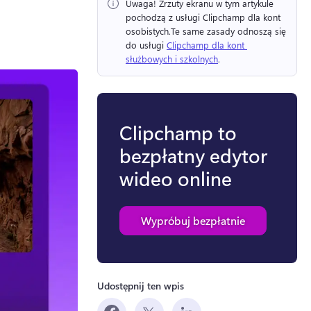
Uwaga!
 Zrzuty ekranu w tym artykule 
pochodzą z usługi Clipchamp dla kont 
osobistych.
Te same zasady odnoszą się 
do usługi 
Clipchamp dla kont 
służbowych i szkolnych
. 
Clipchamp to
bezpłatny edytor
wideo online
Wypróbuj bezpłatnie
Udostępnij ten wpis