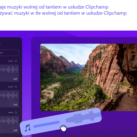
aje muzyki wolnej od tantiem w usłudze Clipchamp
używać muzyki w tle wolnej od tantiem w usłudze Clipchamp