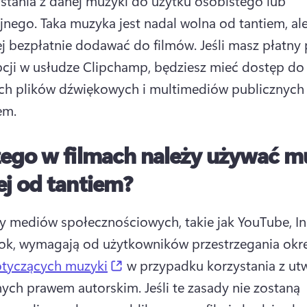
stania z danej muzyki do użytku osobistego lub 
jnego. 
Taka muzyka jest nadal wolna od tantiem, ale 
j bezpłatnie dodawać do filmów. 
Jeśli masz płatny 
cji w usłudze Clipchamp, będziesz mieć dostęp do 
ch plików dźwiękowych i multimediów publicznych 
em.
ego w filmach należy używać m
j od tantiem?
y mediów społecznościowych, takie jak YouTube, In
(opens in a new tab)
otyczących muzyki
 w przypadku korzystania z ut
nych prawem autorskim. 
Jeśli te zasady nie zostaną 