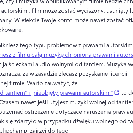
e, czyli muzyka w opublikowanym filmie będzie chr
autorskimi, film może zostać wyciszony, usunięty lu
wany. 
W efekcie Twoje konto może nawet zostać of
okowane.
ikniesz tego typu problemów z prawami autorskimi
uniesz z filmu całą muzykę chronioną prawami autor
z ją ścieżkami audio wolnymi od tantiem. 
Muzyka wo
oznacza, że w zasadzie zlecasz pozyskanie licencji 
ej firmie. 
Warto zauważyć, że 
(open
d tantiem” i „nieobjęty prawami autorskimi”
 to d
Czasem nawet jeśli użyjesz muzyki wolnej od tantiem
k się zdarzyło w przypadku dźwięku wolnego od ta
Clipchamp, zajrzyj do tego 