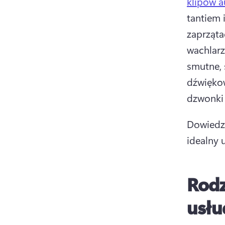
klipów a
tantiem 
zaprząta
wachlarz
smutne, 
dźwiękow
dzwonki 
Dowiedz 
idealny 
Rodz
usłu