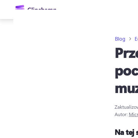
zawartości
głównej
Blog
E
Prz
poc
muz
Zaloguj się
Wypróbuj bezpłatnie
Zaktualiz
Autor:
Mic
Na tej 