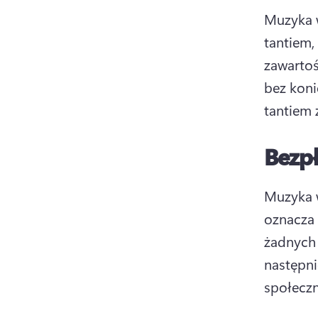
Muzyka w
tantiem,
zawartoś
bez koni
tantiem 
Bezp
Muzyka w
oznacza 
żadnych 
następn
społeczn