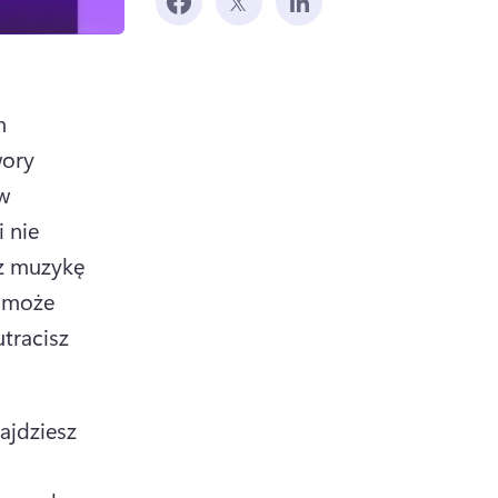
 
ory 
 
i nie 
z muzykę 
 może 
racisz 
jdziesz 