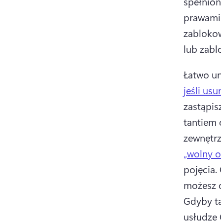
spełnion
prawami 
zabloko
lub zabl
Łatwo un
jeśli us
zastąpis
tantiem 
zewnętrzn
„wolny o
pojęcia. 
Gdyby ta
usłudze 