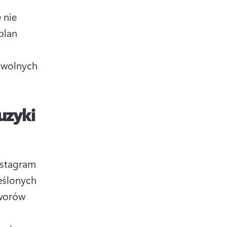
nie 
plan 
wolnych 
uzyki
stagram 
i Facebook, wymagają od użytkowników przestrzegania określonych 
worów 