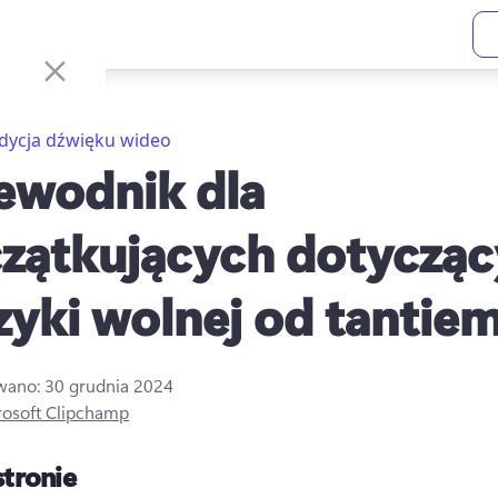
dycja dźwięku wideo
ewodnik dla
zątkujących dotycząc
yki wolnej od tantie
owano:
30 grudnia 2024
rosoft Clipchamp
stronie