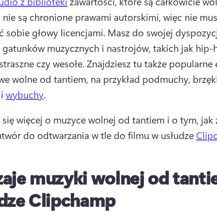
udio z biblioteki
 zawartości, które są całkowicie wol
i nie są chronione prawami autorskimi, więc nie musi
ć sobie głowy licencjami. 
Masz do swojej dyspozycji
 gatunków muzycznych i nastrojów, takich jak hip-h
straszne czy wesołe. 
Znajdziesz tu także popularne e
e wolne od tantiem, na przykład podmuchy, brzęki,
i 
wybuchy
. 
się więcej o muzyce wolnej od tantiem i o tym, jak z
utwór do odtwarzania w tle do filmu w usłudze 
Clip
aje muzyki wolnej od tant
dze Clipchamp