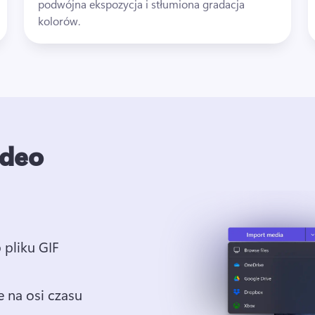
podwójna ekspozycja i stłumiona gradacja 
kolorów. 
ideo
 pliku GIF
e na osi czasu