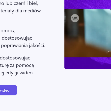
ro lub czerń i biel, 
eriały dla mediów 
 pomocą 
, dostosowując 
poprawiania jakości. 
 dostosowując 
aturę za pomocą 
ej edycji wideo. 
 wideo