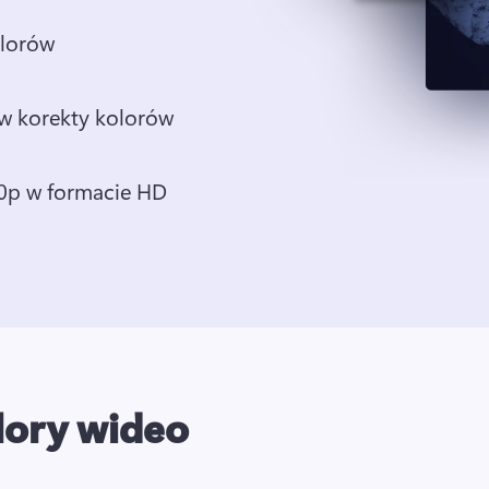
olorów
ów korekty kolorów
80p w formacie HD
lory wideo