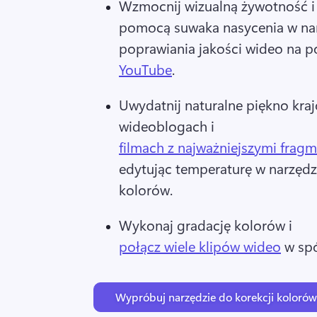
Wzmocnij wizualną żywotność i 
pomocą suwaka nasycenia w nar
poprawiania jakości wideo na p
YouTube
. 
Uwydatnij naturalne piękno kra
wideoblogach i 
filmach z najważniejszymi frag
edytując temperaturę w narzędzi
kolorów. 
Wykonaj gradację kolorów i 
połącz wiele klipów wideo
 w spó
Wypróbuj narzędzie do korekcji kolorów