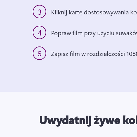
3
Kliknij kartę dostosowywania k
4
Popraw film przy użyciu suwak
5
Zapisz film w rozdzielczości 10
Uwydatnij żywe ko