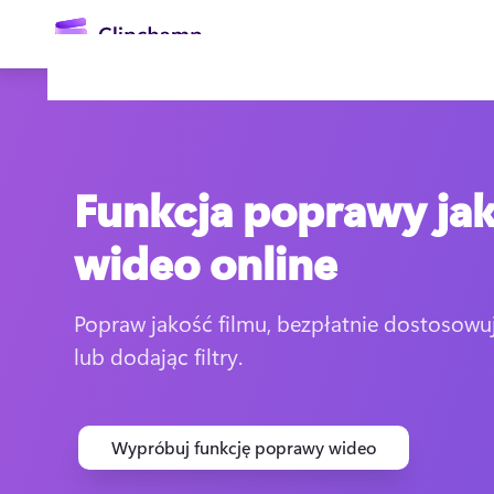
zawartości
głównej
Funkcja poprawy jak
wideo online
Popraw jakość filmu, bezpłatnie dostosowują
Zaloguj się
lub dodając filtry.
Wypróbuj bezpłatnie
Wypróbuj funkcję poprawy wideo