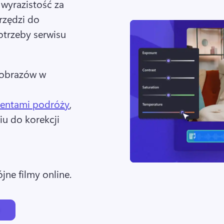
wyrazistość za 
zędzi do 
otrzeby serwisu 
jobrazów w 
mentami podróży
, 
u do korekcji 
jne filmy online. 