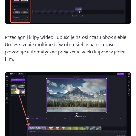
Przeciągnij klipy wideo i upuść je na osi czasu obok siebie. 
Umieszczenie multimediów obok siebie na osi czasu 
powoduje automatyczne połączenie wielu klipów w jeden 
film. 