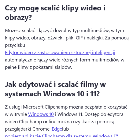
Czy mogę scalić klipy wideo i
obrazy?
Możesz scalać i łączyć dowolny typ multimediów, w tym 
klipy wideo, obrazy, dźwięki, pliki GIF i naklejki. 
Za pomocą 
przycisku 
Edytor wideo z zastosowaniem sztucznej inteligencji
automatycznie łączy wiele różnych form multimediów w 
pełne filmy z pokazami slajdów. 
Jak edytować i scalać filmy w
systemach Windows 10 i 11?
Z usługi Microsoft Clipchamp można bezpłatnie korzystać 
w witrynie 
Windows 10
 i Windows 11. 
Dostęp do edytora 
wideo Clipchamp online można uzyskać za pomocą 
przeglądarki Chrome, 
Edge
lub 
(opens i
pobierz aplikację Clipchamp dla systemu Windows
. 