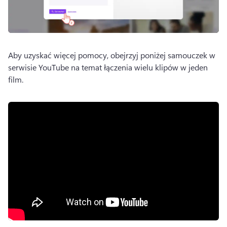
Aby uzyskać więcej pomocy, obejrzyj poniżej samouczek w 
serwisie YouTube na temat łączenia wielu klipów w jeden 
film. 