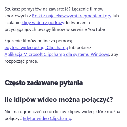
Szukasz pomysłów na zawartość? 
Łączenie filmów 
sportowych z 
Rolki z najciekawszymi fragmentami gry
 lub 
scalanie 
klipy wideo z podróży
do tworzenia 
przyciągających uwagę filmów w serwisie YouTube 
Łączenie filmów online za pomocą 
edytora wideo usługi Clipchamp
 lub pobierz 
Aplikacja Microsoft Clipchamp dla systemu Windows
, aby 
rozpocząć pracę. 
Często zadawane pytania
Ile klipów wideo można połączyć?
Nie ma ograniczeń co do liczby klipów wideo, które można 
połączyć 
Edytor wideo Clipchamp
. 