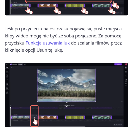
Jeśli po przycięciu na osi czasu pojawią się puste miejsca, 
klipy wideo mogą nie być ze sobą połączone. 
Za pomocą 
przycisku 
Funkcja usuwania luk
 do scalania filmów przez 
kliknięcie opcji Usuń tę lukę. 