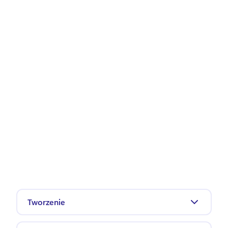
Tworzenie
Filmy z pokazem slajdów