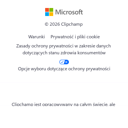
© 
2026
 Clipchamp 
Warunki
Prywatność i pliki cookie
Zasady ochrony prywatności w zakresie danych 
dotyczących stanu zdrowia konsumentów
Opcje wyboru dotyczące ochrony prywatności
Clipchamp jest opracowywany na całym świecie, ale 
nasza siedziba znajduje się na terenie Brisbane/Meanjin 
w Australii, odwiecznych ziemiach ludów Turrbal i 
Yuggera.