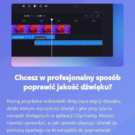
Chcesz w profesjonalny sposób
poprawić jakość dźwięku?
Poznaj przydatne wskazówki dotyczące edycji dźwięku, 
dzięki którym wyczyścisz dźwięk i głos przy użyciu 
narzędzi dostępnych w aplikacji Clipchamp. 
Możesz 
również sprawdzić, w jaki sposób ulepszyć dźwięk za 
pomocą opartego na AI narzędzia do poprawiania 