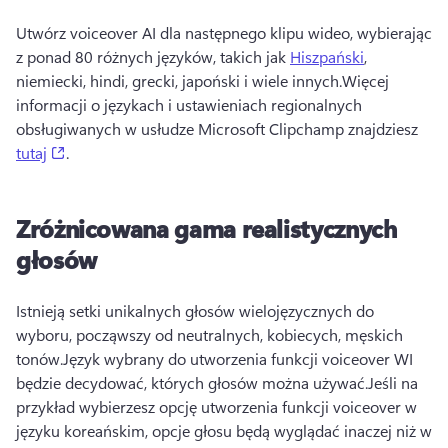
Utwórz voiceover AI dla następnego klipu wideo, wybierając 
z ponad 80 różnych języków, takich jak 
Hiszpański
, 
niemiecki, hindi, grecki, japoński i wiele innych.
Więcej 
informacji o językach i ustawieniach regionalnych 
obsługiwanych w usłudze Microsoft Clipchamp znajdziesz 
(opens in a new tab)
tutaj
. 
Zróżnicowana gama realistycznych
głosów
Istnieją setki unikalnych głosów wielojęzycznych do 
wyboru, począwszy od neutralnych, kobiecych, męskich 
tonów.
Język wybrany do utworzenia funkcji voiceover WI 
będzie decydować, których głosów można używać.
Jeśli na 
przykład wybierzesz opcję utworzenia funkcji voiceover w 
języku koreańskim, opcje głosu będą wyglądać inaczej niż w 