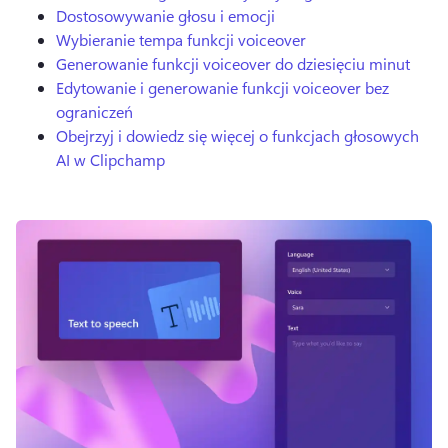
Dostosowywanie głosu i emocji
Wybieranie tempa funkcji voiceover
Generowanie funkcji voiceover do dziesięciu minut
Edytowanie i generowanie funkcji voiceover bez
ograniczeń
Obejrzyj i dowiedz się więcej o funkcjach głosowych
AI w Clipchamp