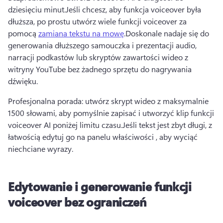
dziesięciu minut.
Jeśli chcesz, aby funkcja voiceover była 
dłuższa, po prostu utwórz wiele funkcji voiceover za 
pomocą 
zamiana tekstu na mowę
.
Doskonale nadaje się do 
generowania dłuższego samouczka i prezentacji audio, 
narracji podkastów lub skryptów zawartości wideo z 
witryny YouTube bez żadnego sprzętu do nagrywania 
dźwięku.
Profesjonalna porada: utwórz skrypt wideo z maksymalnie 
1500 słowami, aby pomyślnie zapisać i utworzyć klip funkcji 
voiceover AI poniżej limitu czasu.
Jeśli tekst jest zbyt długi, z 
łatwością edytuj go na 
panelu właściwości
 , aby wyciąć 
niechciane wyrazy.
Edytowanie i generowanie funkcji
voiceover bez ograniczeń