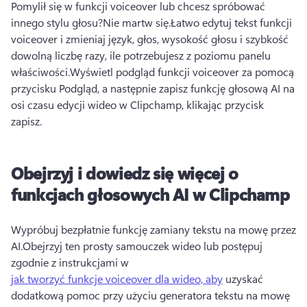
Pomylił się w funkcji voiceover lub chcesz spróbować 
innego stylu głosu?
Nie martw się.
Łatwo edytuj tekst funkcji 
voiceover i zmieniaj język, głos, wysokość głosu i szybkość 
dowolną liczbę razy, ile potrzebujesz z poziomu panelu 
właściwości.
Wyświetl podgląd funkcji voiceover za pomocą 
przycisku Podgląd, a następnie zapisz funkcję głosową AI na 
osi czasu edycji wideo w Clipchamp, klikając przycisk 
zapisz.
Obejrzyj i dowiedz się więcej o
funkcjach głosowych AI w Clipchamp
Wypróbuj bezpłatnie funkcję zamiany tekstu na mowę przez 
AI.
Obejrzyj ten prosty samouczek wideo lub postępuj 
zgodnie z instrukcjami w 
jak tworzyć funkcje voiceover dla wideo, aby
 uzyskać 
dodatkową pomoc przy użyciu generatora tekstu na mowę 