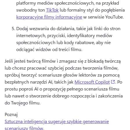
platformy mediów społecznościowych, na przykład 
swobodny ton 
TikTok
 lub formalny styl do pogłębienia 
korporacyjne filmy informacyjne
 w serwisie YouTube. 
Dodaj wezwania do działania, takie jak linki do stron 
internetowych, przyciski, identyfikatory mediów 
społecznościowych lub kody rabatowe, aby nie 
odciągać widzów od treści filmu. 
Jeśli jesteś twórcą filmów i zmagasz się z blokadą twórczą 
lub chcesz pracować szybciej podczas tworzenia filmów, 
spróbuj tworzyć scenariusze głosów lektorów za pomocą 
(opens 
bezpłatnych narzędzi AI, takich jak 
Microsoft Copilot
. 
Po 
prostu poproś AI o propozycję pełnego scenariusza filmu 
lub nawet o stworzenie dobrego rozpoczęcia i zakończenia 
do Twojego filmu. 
Poznaj 
Sztuczna inteligencja sugeruje szybkie generowanie
scenariuszy filmów,