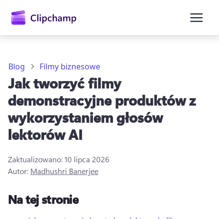
zawartości
głównej
Blog
Filmy biznesowe
Jak tworzyć filmy
demonstracyjne produktów z
wykorzystaniem głosów
lektorów AI
Zaloguj się
Zaktualizowano:
10 lipca 2026
Autor:
Madhushri Banerjee
Wypróbuj bezpłatnie
Na tej stronie