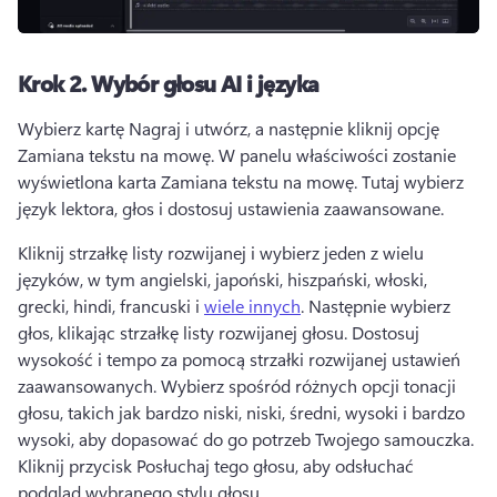
Krok 2.
Wybór głosu AI i języka
Wybierz kartę Nagraj i utwórz, a następnie kliknij opcję 
Zamiana tekstu na mowę. 
W panelu właściwości zostanie 
wyświetlona karta Zamiana tekstu na mowę. 
Tutaj wybierz 
język lektora, głos i dostosuj ustawienia zaawansowane. 
Kliknij strzałkę listy rozwijanej i wybierz jeden z wielu 
języków, w tym angielski, japoński, hiszpański, włoski, 
grecki, hindi, francuski i 
wiele innych
. 
Następnie wybierz 
głos, klikając strzałkę listy rozwijanej głosu. 
Dostosuj 
wysokość i tempo za pomocą strzałki rozwijanej ustawień 
zaawansowanych. 
Wybierz spośród różnych opcji tonacji 
głosu, takich jak bardzo niski, niski, średni, wysoki i bardzo 
wysoki, aby dopasować do go potrzeb Twojego samouczka. 
Kliknij przycisk Posłuchaj tego głosu, aby odsłuchać 
podgląd wybranego stylu głosu. 