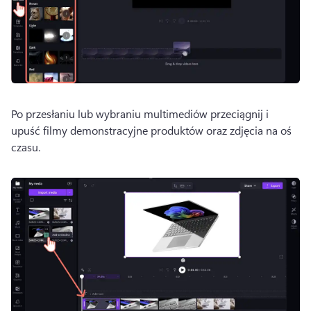
Po przesłaniu lub wybraniu multimediów przeciągnij i 
upuść filmy demonstracyjne produktów oraz zdjęcia na oś 
czasu. 