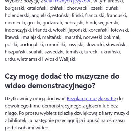
Wybierz pozycję z 
setki różnych języków
 , w tym arabski, 
bułgarski, kataloński, chiński, chorwacki, czeski, duński, 
holenderski, angielski, estoński, fiński, francuski, francuski, 
niemiecki, grecki, gudżarati, hebrajski, hindi, węgierski, 
indonezyjski, irlandzki, włoski, japoński, koreański, łotewski, 
litewski, malajski, maltański, marathi, norweski bokmal, 
polski, portugalski, rumuński, rosyjski, słowacki, słoweński, 
hiszpański, suahili, szwedzki, tamilski, turecki, ukraiński, 
urdu, wietnamski i włoski Walijski. 
Czy mogę dodać tło muzyczne do
wideo demonstracyjnego?
Użytkownicy mogą dodawać 
Bezpłatną muzykę w tle
 do 
dowolnego filmu demonstracyjnego z głosem lub bez 
niego. 
Po prostu wybierz ścieżkę dźwiękową z karty muzyki 
z biblioteki, a następnie przeciągnij ją i upuść na oś czasu 
pod zasobami wideo. 