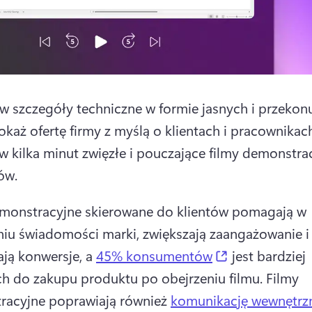
w szczegóły techniczne w formie jasnych i przekonu
okaż ofertę firmy z myślą o klientach i pracownikach
w kilka minut zwięzłe i pouczające filmy demonstrac
ów.
monstracyjne skierowane do klientów pomagają w 
u świadomości marki, zwiększają zaangażowanie i 
(opens in a n
ją konwersje, a 
45% konsumentów
 jest bardziej 
h do zakupu produktu po obejrzeniu filmu. 
Filmy 
acyjne poprawiają również 
komunikację wewnętrz