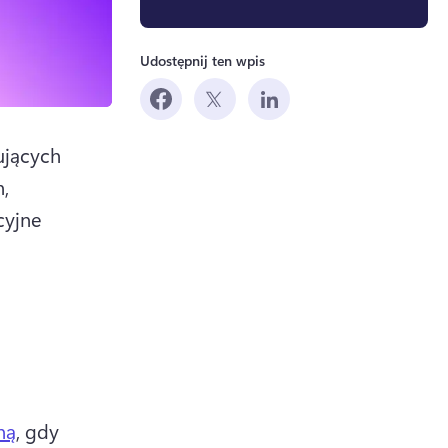
Udostępnij ten wpis
jących 
, 
yjne 
ew tab)
ną
, gdy 