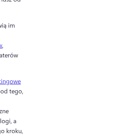
ią im 
w
, 
aterów 
tingowe
od tego, 
 
zne 
ogi, a 
o kroku, 