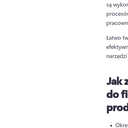
są wykor
procesów
pracown
Łatwo tw
efektywn
narzędzi
Jak 
do f
pro
Okre