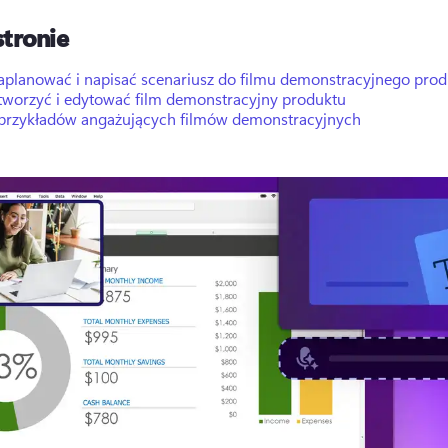
stronie
zaplanować i napisać scenariusz do filmu demonstracyjnego pro
stworzyć i edytować film demonstracyjny produktu
 przykładów angażujących filmów demonstracyjnych