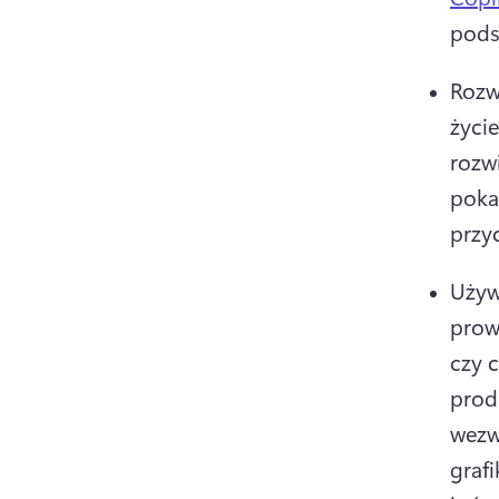
pods
Rozw
życi
rozw
poka
przy
Używ
prow
czy c
prod
wezwa
grafi