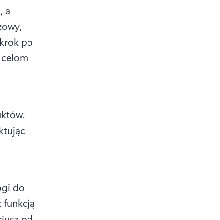
 a 
żowy, 
krok po 
 celom 
 dla filmów demonstracyjnych produktów. 
tując 
gi do 
z funkcją 
iusz od 