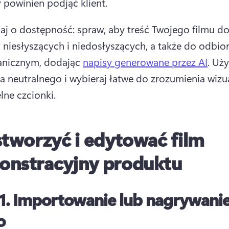
 powinien podjąć klient.
aj o dostępność: spraw, aby treść Twojego filmu dot
 niesłyszących i niedosłyszących, a także do odbio
anicznym, dodając 
napisy generowane przez AI
. 
Uży
a neutralnego i wybieraj łatwe do zrozumienia wizual
lne czcionki.
stworzyć i edytować film
nstracyjny produktu
1.
Importowanie lub nagrywani
o