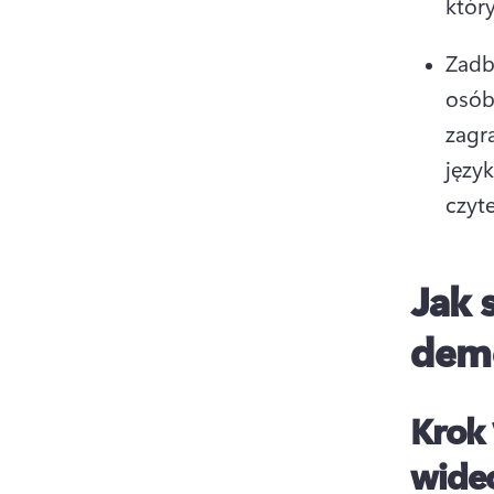
który
Zadb
osób
zagr
język
czyte
Jak 
demo
Krok 
wide