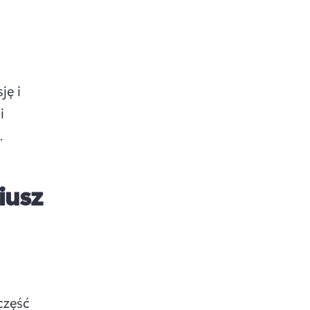
ę i 
 
. 
iusz
część 