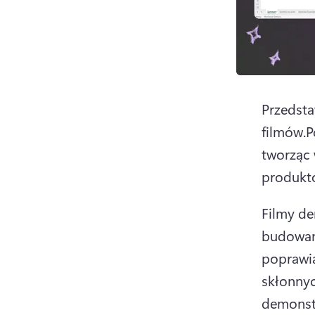
Przedsta
filmów.
P
tworząc 
produkt
Filmy de
budowani
poprawia
skłonnyc
demonstr