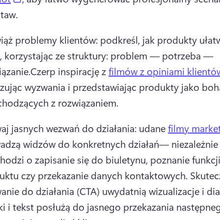
taw. 
iąż problemy klientów: podkreśl, jak produkty ułatw
e, korzystając ze struktury: problem — potrzeba — 
iązanie.
Czerp inspirację z 
filmów z opiniami klientó
zując wyzwania i przedstawiając produkty jako boh
chodzących z rozwiązaniem. 
aj jasnych wezwań do działania: udane 
filmy marke
adzą widzów do konkretnych działań— niezależnie 
hodzi o zapisanie się do biuletynu, poznanie funkcji
uktu czy przekazanie danych kontaktowych. 
Skutec
nie do działania (CTA) uwydatnią wizualizacje i dial
ki i tekst posłużą do jasnego przekazania następneg