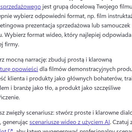
a sprzedażowego
 jest grupą docelową Twojego filmu,
pnie wybierz odpowiedni format, np. film instrukta
etingowa prezentacja sprzedażowa lub samouczek 
. 
Wybierz format wideo, który najlepiej odpowiada
j firmy.
rz mocną narrację: zbuduj prostą i klarowną 
kturę opowieści
ść klienta i produkty jako głównych bohaterów, trak
em i branżę jako tło, a produkt jako szczęśliwe 
ńczenie.
z zwięzły scenariusz: stwórz proste i klarowne dialo
, generując 
scenariusze wideo z użyciem AI
. 
Czatuj 
(opens in a new tab)
lot
, aby łatwo wygenerować profesjonalny scenar