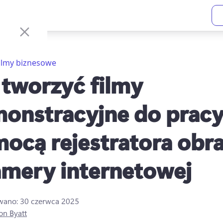
ilmy biznesowe
 tworzyć filmy
onstracyjne do pracy
ocą rejestratora obr
amery internetowej
owano:
30 czerwca 2025
on Byatt