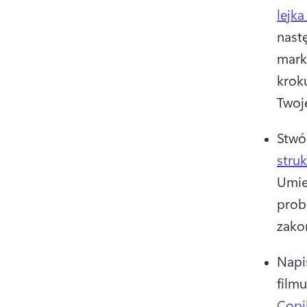
lejk
nastę
mark
kroku
Twoje
Stwó
stru
Umie
probl
zako
Napis
filmu
Copi