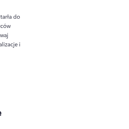
arła do 
rców 
waj 
izacje i 
e