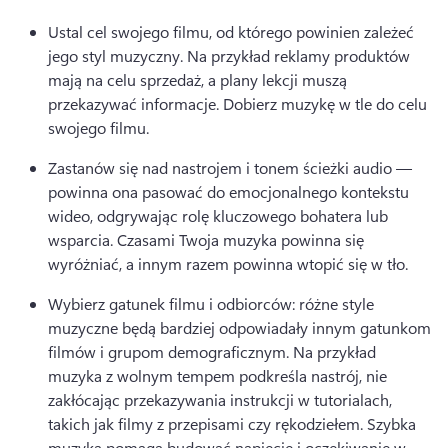
Ustal cel swojego filmu, od którego powinien zależeć 
jego styl muzyczny. 
Na przykład reklamy produktów 
mają na celu sprzedaż, a plany lekcji muszą 
przekazywać informacje. 
Dobierz muzykę w tle do celu 
swojego filmu. 
Zastanów się nad nastrojem i tonem ścieżki audio — 
powinna ona pasować do emocjonalnego kontekstu 
wideo, odgrywając rolę kluczowego bohatera lub 
wsparcia. 
Czasami Twoja muzyka powinna się 
wyróżniać, a innym razem powinna wtopić się w tło. 
Wybierz gatunek filmu i odbiorców: różne style 
muzyczne będą bardziej odpowiadały innym gatunkom 
filmów i grupom demograficznym. 
Na przykład 
muzyka z wolnym tempem podkreśla nastrój, nie 
zakłócając przekazywania instrukcji w tutorialach, 
takich jak filmy z przepisami czy rękodziełem. 
Szybka 
muzyka pomaga budować napięcie i oczekiwanie w 