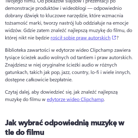
Twojego filmu. 
Od pokazów slajdów i prezentacji po 
demonstracje produktów i wideoblogi — odpowiednio 
dobrany dźwięk to kluczowe narzędzie, które wzmacnia 
tożsamość marki, tworzy nastrój lub oddziałuje na emocje 
widzów. 
Gdzie zatem znaleźć najlepszą muzykę do filmu, do 
(opens in 
której nikt nie będzie 
rościł sobie praw autorskich
? 
Biblioteka zawartości w edytorze wideo Clipchamp zawiera 
tysiące ścieżek audio wolnych od tantiem i praw autorskich. 
Znajdziesz w niej oryginalne ścieżki audio w różnych 
gatunkach, takich jak pop, jazz, country, lo-fi i wiele innych, 
dostępne całkowicie bezpłatnie. 
Czytaj dalej, aby dowiedzieć się, jak znaleźć najlepszą 
muzykę do filmu w 
edytorze wideo Clipchamp
. 
Jak wybrać odpowiednią muzykę w
tle do filmu