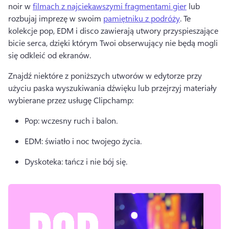
noir w 
filmach z najciekawszymi fragmentami gier
 lub 
rozbujaj imprezę w swoim 
pamiętniku z podróży
. 
Te 
kolekcje pop, EDM i disco zawierają utwory przyspieszające 
bicie serca, dzięki którym Twoi obserwujący nie będą mogli 
się odkleić od ekranów. 
Znajdź niektóre z poniższych utworów w edytorze przy 
użyciu paska wyszukiwania dźwięku lub przejrzyj materiały 
wybierane przez usługę Clipchamp:
Pop: wczesny ruch i balon. 
EDM: światło i noc twojego życia. 
Dyskoteka: tańcz i nie bój się. 