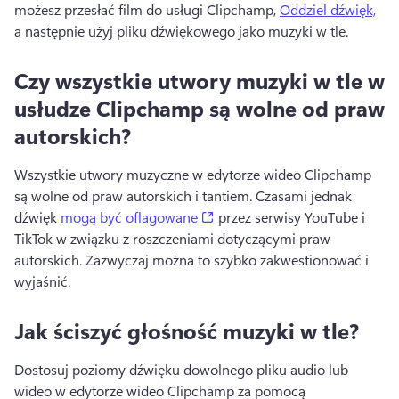
możesz przesłać film do usługi Clipchamp, 
Oddziel dźwięk,
a następnie użyj pliku dźwiękowego jako muzyki w tle. 
Czy wszystkie utwory muzyki w tle w
usłudze Clipchamp są wolne od praw
autorskich?
Wszystkie utwory muzyczne w edytorze wideo Clipchamp 
są wolne od praw autorskich i tantiem. 
Czasami jednak 
(opens in a new tab)
dźwięk 
mogą być oflagowane
 przez serwisy YouTube i 
TikTok w związku z roszczeniami dotyczącymi praw 
autorskich. 
Zazwyczaj można to szybko zakwestionować i 
wyjaśnić. 
Jak ściszyć głośność muzyki w tle?
Dostosuj poziomy dźwięku dowolnego pliku audio lub 
wideo w edytorze wideo Clipchamp za pomocą 