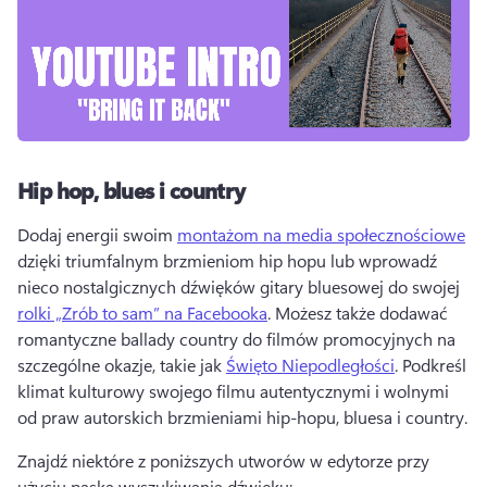
Hip hop, blues i country
Dodaj energii swoim 
montażom na media społecznościowe
dzięki triumfalnym brzmieniom hip hopu lub wprowadź 
nieco nostalgicznych dźwięków gitary bluesowej do swojej 
rolki „Zrób to sam” na Facebooka
. 
Możesz także dodawać 
romantyczne ballady country do filmów promocyjnych na 
szczególne okazje, takie jak 
Święto Niepodległości
. 
Podkreśl 
klimat kulturowy swojego filmu autentycznymi i wolnymi 
od praw autorskich brzmieniami hip-hopu, bluesa i country. 
Znajdź niektóre z poniższych utworów w edytorze przy 
użyciu paska wyszukiwania dźwięku: 