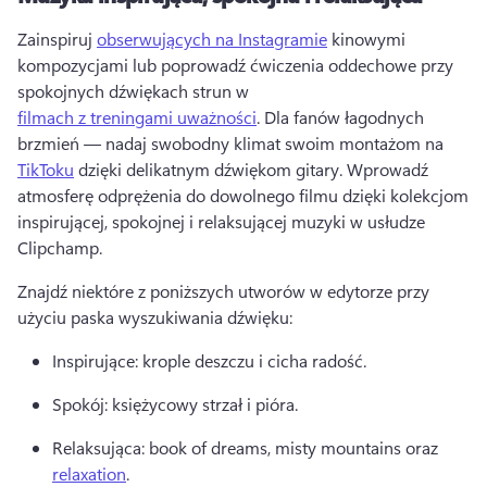
Zainspiruj 
obserwujących na Instagramie
 kinowymi 
kompozycjami lub poprowadź ćwiczenia oddechowe przy 
spokojnych dźwiękach strun w 
filmach z treningami uważności
. 
Dla fanów łagodnych 
brzmień — nadaj swobodny klimat swoim montażom na 
TikToku
 dzięki delikatnym dźwiękom gitary. 
Wprowadź 
atmosferę odprężenia do dowolnego filmu dzięki kolekcjom 
inspirującej, spokojnej i relaksującej muzyki w usłudze 
Clipchamp. 
Znajdź niektóre z poniższych utworów w edytorze przy 
użyciu paska wyszukiwania dźwięku: 
Inspirujące: krople deszczu i cicha radość. 
Spokój: księżycowy strzał i pióra. 
Relaksująca: book of dreams, misty mountains oraz 
relaxation
. 