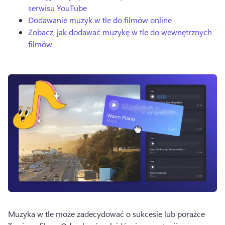
serwisu YouTube
Dodawanie muzyk w tle do filmów online
Zobacz, jak dodawać muzykę w tle do wewnętrznych
filmów
Muzyka w tle może zadecydować o sukcesie lub porażce 