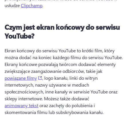
usłudze 
Clipchamp
. 
Czym jest ekran końcowy do serwisu
YouTube?
Ekran końcowy do serwisu YouTube to krótki film, który 
można dodać na koniec każdego filmu do serwisu YouTube. 
Ekrany końcowe pozwalają twórcom dodawać elementy 
zwiększające zaangażowanie odbiorców, takie jak 
(opens in a new tab)
powiązane filmy
, logo kanału, linki do witryn 
internetowych, nazwy używane w mediach 
społecznościowych, inne kanały w serwisie YouTube oraz 
sklepy internetowe. 
Możesz także dodawać 
animowany tekst
 oraz zachęty do polubienia i 
skomentowania filmu lub subskrybowania kanału. 