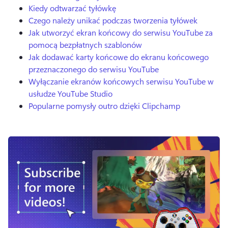
Kiedy odtwarzać tyłówkę
Czego należy unikać podczas tworzenia tyłówek
Jak utworzyć ekran końcowy do serwisu YouTube za
pomocą bezpłatnych szablonów
Jak dodawać karty końcowe do ekranu końcowego
przeznaczonego do serwisu YouTube
Wyłączanie ekranów końcowych serwisu YouTube w
usłudze YouTube Studio
Popularne pomysły outro dzięki Clipchamp