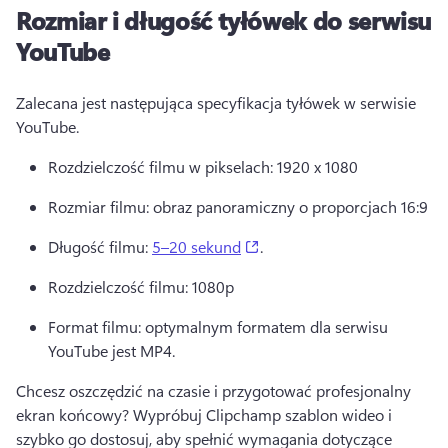
Rozmiar i długość tyłówek do serwisu
YouTube
Zalecana jest następująca specyfikacja tyłówek w serwisie 
YouTube. 
Rozdzielczość filmu w pikselach: 1920 x 1080 
Rozmiar filmu: obraz panoramiczny o proporcjach 16:9 
(opens in a new tab)
Długość filmu: 
5–20 sekund
. 
Rozdzielczość filmu: 1080p 
Format filmu: optymalnym formatem dla serwisu 
YouTube jest MP4. 
Chcesz oszczędzić na czasie i przygotować profesjonalny 
ekran końcowy? 
Wypróbuj Clipchamp szablon wideo i 
szybko go dostosuj, aby spełnić wymagania dotyczące 