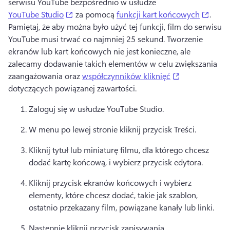
serwisu YouTube bezpośrednio w usłudze 
(opens in a new tab)
(open
YouTube Studio
 za pomocą 
funkcji kart końcowych
. 
Pamiętaj, że aby można było użyć tej funkcji, film do serwisu 
YouTube musi trwać co najmniej 25 sekund. 
Tworzenie 
ekranów lub kart końcowych nie jest konieczne, ale 
zalecamy dodawanie takich elementów w celu zwiększania 
(opens in a n
zaangażowania oraz 
współczynników kliknięć
dotyczących powiązanej zawartości. 
Zaloguj się w usłudze YouTube Studio. 
W menu po lewej stronie kliknij przycisk Treści. 
Kliknij tytuł lub miniaturę filmu, dla którego chcesz 
dodać kartę końcową, i wybierz przycisk edytora. 
Kliknij przycisk ekranów końcowych i wybierz 
elementy, które chcesz dodać, takie jak szablon, 
ostatnio przekazany film, powiązane kanały lub linki. 
Następnie kliknij przycisk zapisywania. 