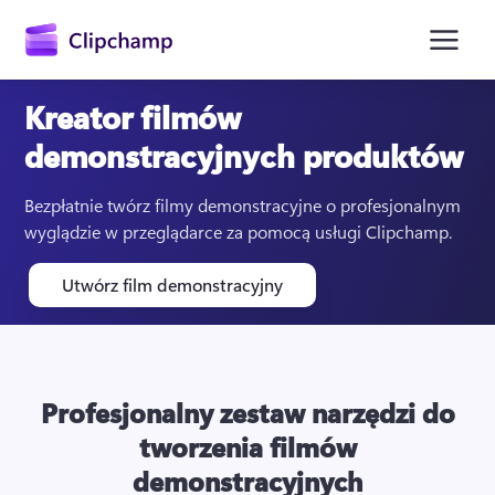
zawartości
głównej
Kreator filmów
demonstracyjnych produktów
Bezpłatnie twórz filmy demonstracyjne o profesjonalnym 
wyglądzie w przeglądarce za pomocą usługi Clipchamp.
Utwórz film demonstracyjny
Zaloguj się
Wypróbuj bezpłatnie
Profesjonalny zestaw narzędzi do
tworzenia filmów
demonstracyjnych