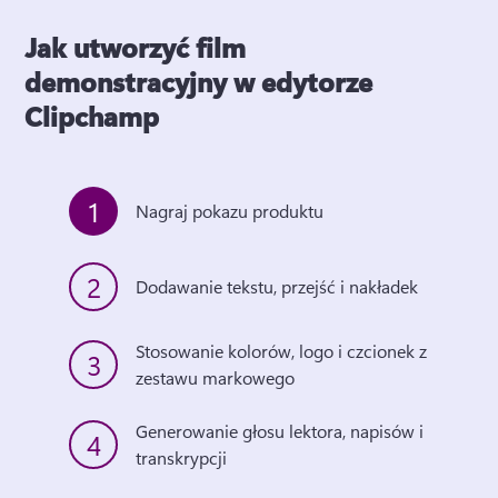
Jak utworzyć film
demonstracyjny w edytorze
Clipchamp
1
Nagraj pokazu produktu
2
Dodawanie tekstu, przejść i nakładek
Stosowanie kolorów, logo i czcionek z 
3
zestawu markowego
Generowanie głosu lektora, napisów i 
4
transkrypcji 