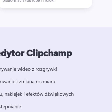
platformach YouTube i TikTok. 
 edytor Clipchamp
grywanie wideo z rozgrywki 
rowanie i zmiana rozmiaru
, naklejek i efektów dźwiękowych
stępnianie