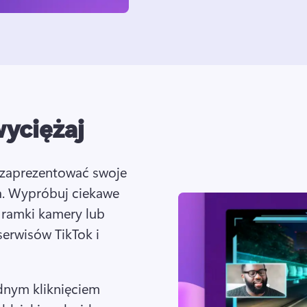
wyciężaj
y zaprezentować swoje 
. 
Wypróbuj ciekawe 
i ramki kamery lub 
 serwisów TikTok i 
dnym kliknięciem 