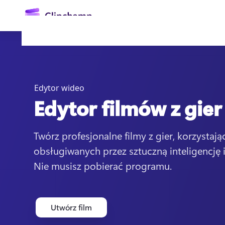
zawartości
głównej
Edytor wideo
Edytor filmów z gier
Twórz profesjonalne filmy z gier, korzystając
obsługiwanych przez sztuczną inteligencję 
Zaloguj się
Nie musisz pobierać programu. 
Wypróbuj bezpłatnie
Utwórz film