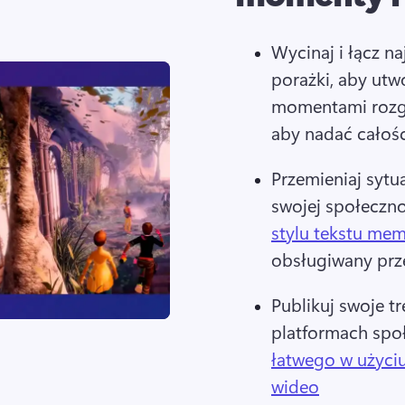
Wycinaj i łącz na
porażki, aby utwo
momentami rozgry
aby nadać całości
Przemieniaj sytua
swojej społecznoś
stylu tekstu me
obsługiwany prze
Publikuj swoje t
platformach społ
łatwego w użyciu
wideo