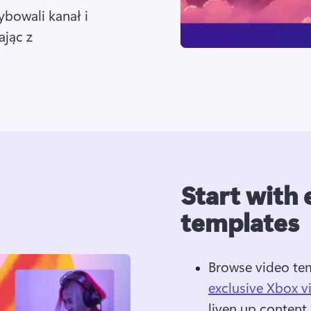
bowali kanał i 
ając z 
Start with 
templates
Browse video te
exclusive Xbox v
liven up content.