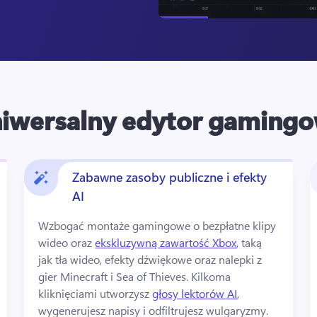
iwersalny edytor gaming
Zabawne zasoby publiczne i efekty
AI
Wzbogać montaże gamingowe o bezpłatne klipy 
wideo oraz 
ekskluzywną zawartość Xbox
, taką 
jak tła wideo, efekty dźwiękowe oraz nalepki z 
gier Minecraft i Sea of Thieves. 
Kilkoma 
kliknięciami utworzysz 
głosy lektorów AI
, 
wygenerujesz napisy i odfiltrujesz wulgaryzmy. 