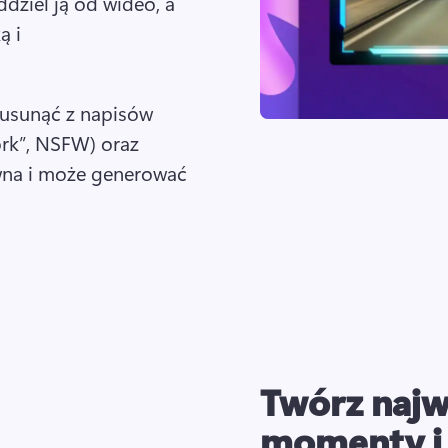
ziel ją od wideo, a 
 i 
usunąć z napisów 
ork”, NSFW) oraz 
owna i może generować 
Twórz najw
momenty i