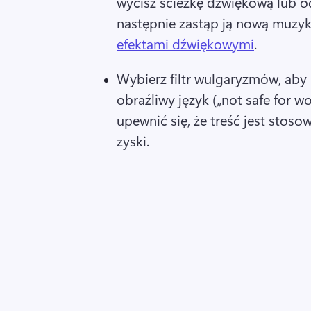
wycisz ścieżkę dźwiękową lub odd
następnie zastąp ją nową muzyką
efektami dźwiękowymi
. 
Wybierz filtr wulgaryzmów, aby 
obraźliwy język („not safe for w
upewnić się, że treść jest stos
zyski. 