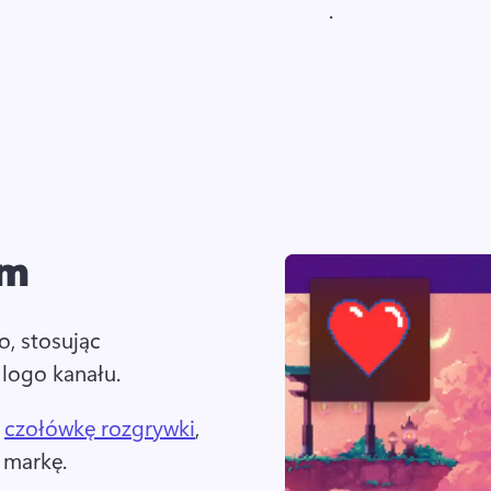
. 
om
, stosując 
 logo kanału. 
 
czołówkę rozgrywki
, 
 markę. 