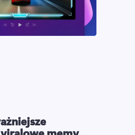
ażniejsze
 viralowe memy