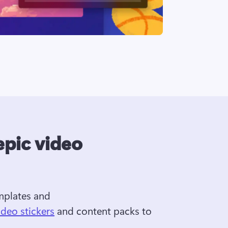
epic video
mplates and 
ideo stickers
 and content packs to 