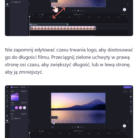
Nie zapomnij edytować czasu trwania logo, aby dostosować 
go do długości filmu. 
Przeciągnij zielone uchwyty w prawą 
stronę osi czasu, aby zwiększyć długość, lub w lewą stronę, 
aby ją zmniejszyć. 