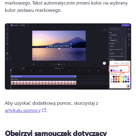
markowego. 
Tekst automatycznie zmieni kolor na wybrany 
kolor zestawu markowego. 
Aby uzyskać dodatkową pomoc, skorzystaj z 
(opens in a new tab)
artykułu pomocy
. 
Obejrzyj samouczek dotyczący