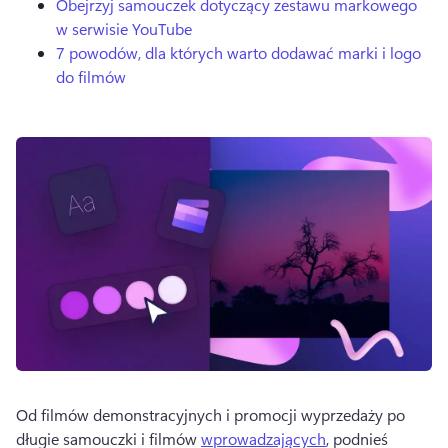
Obejrzyj samouczek dotyczący zestawu markowego
w serwisie YouTube
7 powodów, dla których warto dodawać marki i logo
do filmów
Od filmów demonstracyjnych i promocji wyprzedaży po 
długie samouczki i filmów 
wprowadzających
, podnieś 