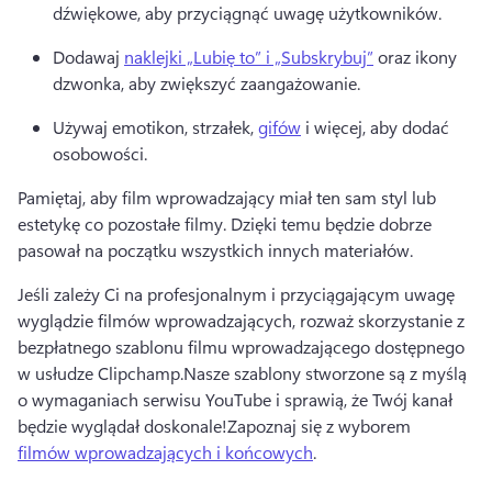
dźwiękowe, aby przyciągnąć uwagę użytkowników.
Dodawaj 
naklejki „Lubię to” i „Subskrybuj”
 oraz ikony 
dzwonka, aby zwiększyć zaangażowanie. 
Używaj emotikon, strzałek, 
gifów
 i więcej, aby dodać 
osobowości. 
Pamiętaj, aby film wprowadzający miał ten sam styl lub 
estetykę co pozostałe filmy. Dzięki temu będzie dobrze 
pasował na początku wszystkich innych materiałów.
Jeśli zależy Ci na profesjonalnym i przyciągającym uwagę 
wyglądzie filmów wprowadzających, rozważ skorzystanie z 
bezpłatnego szablonu filmu wprowadzającego dostępnego 
w usłudze Clipchamp.
Nasze szablony stworzone są z myślą 
o wymaganiach serwisu YouTube i sprawią, że Twój kanał 
będzie wyglądał doskonale!
Zapoznaj się z wyborem 
filmów wprowadzających i końcowych
. 