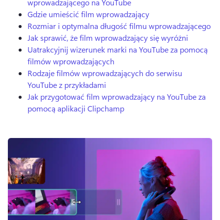
wprowadzającego na YouTube
Gdzie umieścić film wprowadzający
Rozmiar i optymalna długość filmu wprowadzającego
Jak sprawić, że film wprowadzający się wyróżni
Uatrakcyjnij wizerunek marki na YouTube za pomocą
filmów wprowadzających
Rodzaje filmów wprowadzających do serwisu
YouTube z przykładami
Jak przygotować film wprowadzający na YouTube za
pomocą aplikacji Clipchamp