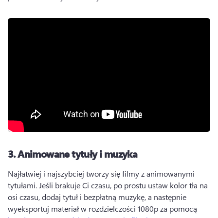
3.
Animowane tytuły i muzyka
Najłatwiej i najszybciej tworzy się filmy z animowanymi 
tytułami. 
Jeśli brakuje Ci czasu, po prostu ustaw kolor tła na 
osi czasu, dodaj tytuł i bezpłatną muzykę, a następnie 
wyeksportuj materiał w rozdzielczości 1080p za pomocą 