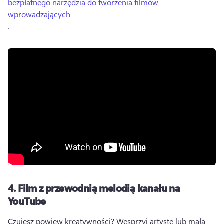
bezpłatnego narzędzia do tworzenia filmów
wprowadzających
. 
4.
Film z przewodnią melodią kanału na
YouTube
Czujesz powiew kreatywności? 
Wesprzyj artystę lub małą 