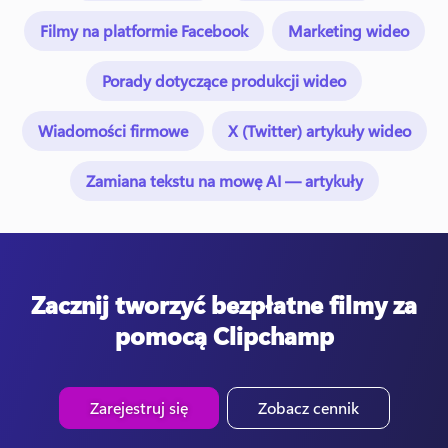
Filmy na platformie Facebook
Marketing wideo
Porady dotyczące produkcji wideo
Wiadomości firmowe
X (Twitter) artykuły wideo
Zamiana tekstu na mowę AI — artykuły
Zacznij tworzyć bezpłatne filmy za
pomocą Clipchamp
Zarejestruj się
Zobacz cennik