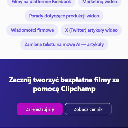
Filmy na platformie Facebook
Marketing wideo
Porady dotyczące produkcji wideo
Wiadomości firmowe
X (Twitter) artykuły wideo
Zamiana tekstu na mowę AI — artykuły
Zacznij tworzyć bezpłatne filmy za
pomocą Clipchamp
Zarejestruj się
Zobacz cennik