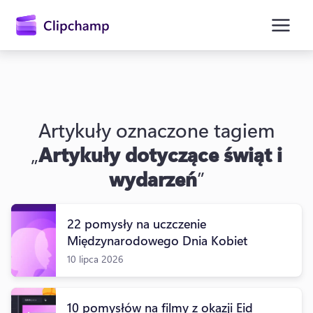
zawartości
głównej
Artykuły oznaczone tagiem
„
Artykuły dotyczące świąt i
wydarzeń
”
22 pomysły na uczczenie
Zaloguj się
Międzynarodowego Dnia Kobiet
Wypróbuj bezpłatnie
10 lipca 2026
10 pomysłów na filmy z okazji Eid