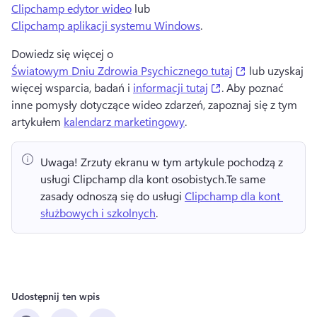
Clipchamp edytor wideo
 lub 
Clipchamp aplikacji systemu Windows
. 
Dowiedz się więcej o 
(opens in a ne
Światowym Dniu Zdrowia Psychicznego tutaj
 lub uzyskaj 
(opens in a new tab
więcej wsparcia, badań i 
informacji tutaj
. 
Aby poznać 
inne pomysły dotyczące wideo zdarzeń, zapoznaj się z tym 
artykułem 
kalendarz marketingowy
. 
Uwaga!
 Zrzuty ekranu w tym artykule pochodzą z 
usługi Clipchamp dla kont osobistych.
Te same 
zasady odnoszą się do usługi 
Clipchamp dla kont 
służbowych i szkolnych
. 
Udostępnij ten wpis