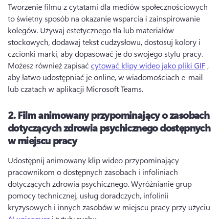
Tworzenie filmu z cytatami dla mediów społecznościowych 
to świetny sposób na okazanie wsparcia i zainspirowanie 
kolegów. 
Używaj estetycznego tła lub materiałów 
stockowych, dodawaj tekst cudzysłowu, dostosuj kolory i 
czcionki marki, aby dopasować je do swojego stylu pracy. 
Możesz również zapisać 
cytować klipy wideo jako pliki GIF
 , 
aby łatwo udostępniać je online, w wiadomościach e-mail 
lub czatach w aplikacji Microsoft Teams. 
2.
Film animowany przypominający o zasobach
dotyczących zdrowia psychicznego dostępnych
w miejscu pracy
Udostępnij animowany klip wideo przypominający 
pracownikom o dostępnych zasobach i infoliniach 
dotyczących zdrowia psychicznego. 
Wyróżnianie grup 
pomocy technicznej, usług doradczych, infolinii 
kryzysowych i innych zasobów w miejscu pracy przy użyciu 
AI voiceover
 i tytuły ruchu. 