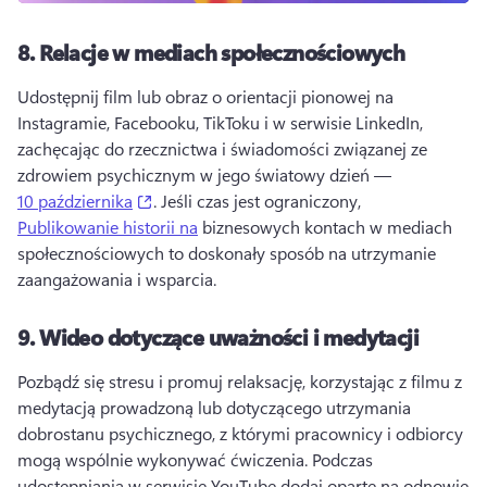
8.
Relacje w mediach społecznościowych
Udostępnij film lub obraz o orientacji pionowej na 
Instagramie, Facebooku, TikToku i w serwisie LinkedIn, 
zachęcając do rzecznictwa i świadomości związanej ze 
zdrowiem psychicznym w jego światowy dzień — 
(opens in a new tab)
10 października
. 
Jeśli czas jest ograniczony, 
Publikowanie historii na
 biznesowych kontach w mediach 
społecznościowych to doskonały sposób na utrzymanie 
zaangażowania i wsparcia. 
9.
Wideo dotyczące uważności i medytacji
Pozbądź się stresu i promuj relaksację, korzystając z filmu z 
medytacją prowadzoną lub dotyczącego utrzymania 
dobrostanu psychicznego, z którymi pracownicy i odbiorcy 
mogą wspólnie wykonywać ćwiczenia. 
Podczas 
udostępniania w serwisie YouTube dodaj oparte na odnowie 