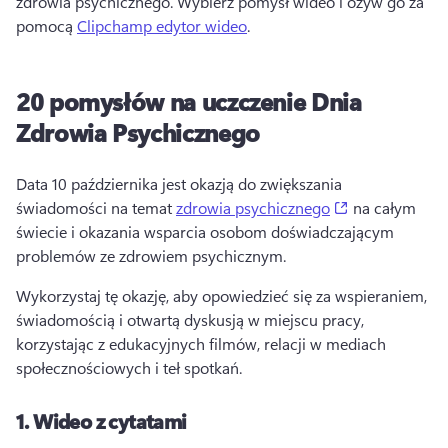
zdrowia psychicznego. 
Wybierz pomysł wideo i ożyw go za 
pomocą 
Clipchamp edytor wideo
. 
20 pomysłów na uczczenie Dnia
Zdrowia Psychicznego
Data 10 października jest okazją do zwiększania 
(opens in a ne
świadomości na temat 
zdrowia psychicznego
 na całym 
świecie i okazania wsparcia osobom doświadczającym 
problemów ze zdrowiem psychicznym. 
Wykorzystaj tę okazję, aby opowiedzieć się za wspieraniem, 
świadomością i otwartą dyskusją w miejscu pracy, 
korzystając z edukacyjnych filmów, relacji w mediach 
społecznościowych i teł spotkań. 
1.
Wideo z cytatami