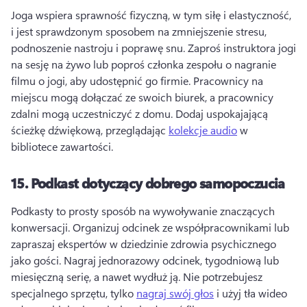
Joga wspiera sprawność fizyczną, w tym siłę i elastyczność, 
i jest sprawdzonym sposobem na zmniejszenie stresu, 
podnoszenie nastroju i poprawę snu. 
Zaproś instruktora jogi 
na sesję na żywo lub poproś członka zespołu o nagranie 
filmu o jogi, aby udostępnić go firmie. 
Pracownicy na 
miejscu mogą dołączać ze swoich biurek, a pracownicy 
zdalni mogą uczestniczyć z domu. 
Dodaj uspokajającą 
ścieżkę dźwiękową, przeglądając 
kolekcje audio
 w 
bibliotece zawartości. 
15.
Podkast dotyczący dobrego samopoczucia
Podkasty to prosty sposób na wywoływanie znaczących 
konwersacji. 
Organizuj odcinek ze współpracownikami lub 
zapraszaj ekspertów w dziedzinie zdrowia psychicznego 
jako gości. 
Nagraj jednorazowy odcinek, tygodniową lub 
miesięczną serię, a nawet wydłuż ją. 
Nie potrzebujesz 
specjalnego sprzętu, tylko 
nagraj swój głos
 i użyj tła wideo 