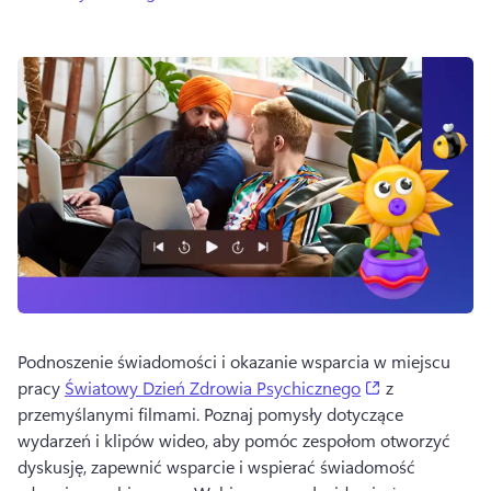
Podnoszenie świadomości i okazanie wsparcia w miejscu 
(opens in a ne
pracy 
Światowy Dzień Zdrowia Psychicznego
 z 
przemyślanymi filmami. 
Poznaj pomysły dotyczące 
wydarzeń i klipów wideo, aby pomóc zespołom otworzyć 
dyskusję, zapewnić wsparcie i wspierać świadomość 