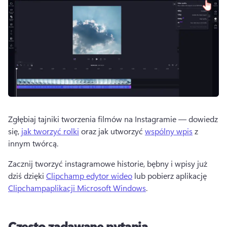
Zgłębiaj tajniki tworzenia filmów na Instagramie — dowiedz 
się, 
jak tworzyć rolki
 oraz jak utworzyć 
wspólny wpis
 z 
innym twórcą. 
Zacznij tworzyć instagramowe historie, bębny i wpisy już 
dziś dzięki 
Clipchamp edytor wideo
 lub pobierz aplikację 
Clipchamp
aplikacji Microsoft Windows
. 
Często zadawane pytania