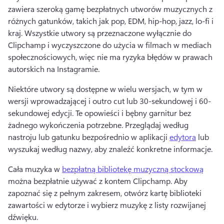
zawiera szeroką gamę bezpłatnych utworów muzycznych z 
różnych gatunków, takich jak pop, EDM, hip-hop, jazz, lo-fi i 
kraj. 
Wszystkie utwory są przeznaczone wyłącznie do 
Clipchamp i wyczyszczone do użycia w filmach w mediach 
społecznościowych, więc nie ma ryzyka błędów w prawach 
autorskich na Instagramie. 
Niektóre utwory są dostępne w wielu wersjach, w tym w 
wersji wprowadzającej i outro cut lub 30-sekundowej i 60-
sekundowej edycji. 
Te opowieści i bębny garnitur bez 
żadnego wykończenia potrzebne. 
Przeglądaj według 
nastroju lub gatunku bezpośrednio w aplikacji 
edytora
 lub 
wyszukaj według nazwy, aby znaleźć konkretne informacje. 
Cała muzyka w 
bezpłatną bibliotekę muzyczną stockową
można bezpłatnie używać z kontem Clipchamp. 
Aby 
zapoznać się z pełnym zakresem, otwórz kartę biblioteki 
zawartości w edytorze i wybierz muzykę z listy rozwijanej 
dźwięku. 