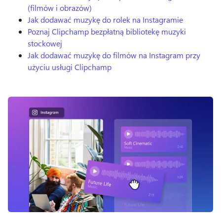
(filmów i obrazów)
Jak dodawać muzykę do rolek na Instagramie
Poznaj Clipchamp bezpłatną bibliotekę muzyki
stockowej
Jak dodawać muzykę do filmów na Instagram przy
użyciu usługi Clipchamp