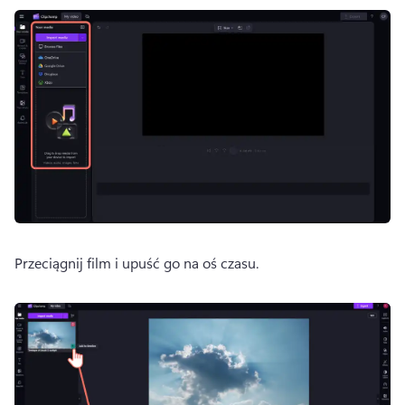
Przeciągnij film i upuść go na oś czasu. 