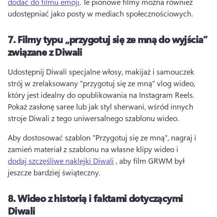
dodać do filmu emoji
. 
Te pionowe filmy można również 
udostępniać jako posty w mediach społecznościowych. 
7.
Filmy typu „przygotuj się ze mną do wyjścia”
związane z Diwali
Udostępnij Diwali specjalne włosy, makijaż i samouczek 
strój w zrelaksowany "przygotuj się ze mną" vlog wideo, 
który jest idealny do opublikowania na Instagram Reels. 
Pokaż zasłonę saree lub jak styl sherwani, wśród innych 
stroje Diwali z tego uniwersalnego szablonu wideo. 
Aby dostosować szablon "Przygotuj się ze mną", nagraj i 
zamień materiał z szablonu na własne klipy wideo i 
dodaj szczęśliwe naklejki Diwali
 , aby film GRWM był 
jeszcze bardziej świąteczny. 
8.
Wideo z historią i faktami dotyczącymi
Diwali