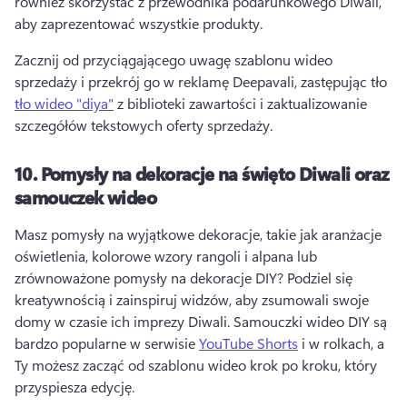
również skorzystać z przewodnika podarunkowego Diwali, 
aby zaprezentować wszystkie produkty. 
Zacznij od przyciągającego uwagę szablonu wideo 
sprzedaży i przekrój go w reklamę Deepavali, zastępując tło 
tło wideo "diya"
 z biblioteki zawartości i zaktualizowanie 
szczegółów tekstowych oferty sprzedaży. 
10.
Pomysły na dekoracje na święto Diwali oraz
samouczek wideo
Masz pomysły na wyjątkowe dekoracje, takie jak aranżacje 
oświetlenia, kolorowe wzory rangoli i alpana lub 
zrównoważone pomysły na dekoracje DIY? 
Podziel się 
kreatywnością i zainspiruj widzów, aby zsumowali swoje 
domy w czasie ich imprezy Diwali. 
Samouczki wideo DIY są 
bardzo popularne w serwisie 
YouTube Shorts
 i w rolkach, a 
Ty możesz zacząć od szablonu wideo krok po kroku, który 
przyspiesza edycję. 