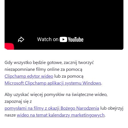
Gdy wszystko będzie gotowe, zacznij tworzyć 
niezapomniane filmy online za pomocą 
Clipchamp edytor wideo
 lub za pomocą 
Microsoft Clipchamp aplikacji systemu Windows
. 
Aby uzyskać więcej pomysłów na świąteczne wideo, 
zapoznaj się z 
pomysłami na filmy z okazji Bożego Narodzenia
 lub obejrzyj 
nasze 
wideo na temat kalendarzy marketingowych
. 