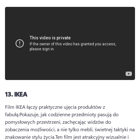
13.
IKEA
Film IKEA łączy praktyczne ujęcia produktów z 
fabułą.
Pokazuje, jak codzienne przedmioty pasują do 
pomysłowych przestrzeni, zachęcając widzów do 
zobaczenia możliwości, a nie tylko mebli, świetnej taktyki na 
znakowanie stylu życia.
Ten film jest atrakcyjny wizualnie i 