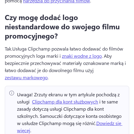
pomocą 
narzędzia do przycinania filmów
. 
Czy mogę dodać logo
niestandardowe do swojego filmu
promocyjnego?
Tak.
Usługa Clipchamp pozwala łatwo dodawać do filmów 
promocyjnych loga marki i 
znaki wodne z logo
. 
Aby 
bezpiecznie przechowywać materiały oznakowane marką i 
łatwo dodawać je do dowolnego filmu użyj 
zestawu markowego
. 
Uwaga!
 Zrzuty ekranu w tym artykule pochodzą z 
usługi ⁠ 
Clipchamp dla kont służbowych
 i te same 
zasady dotyczą usługi Clipchamp dla kont 
szkolnych. 
Samouczki dotyczące konta osobistego 
w usłudze Clipchamp mogą się różnić.
Dowiedz się 
więcej
. 