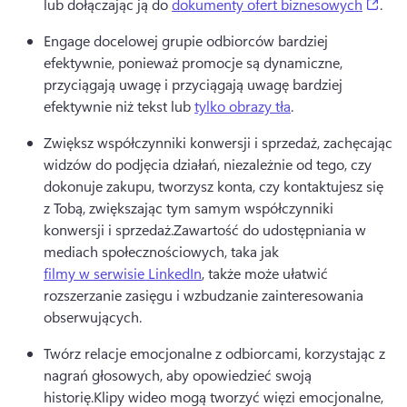
(ope
lub dołączając ją do 
dokumenty ofert biznesowych
.
Engage docelowej grupie odbiorców bardziej 
efektywnie, ponieważ promocje są dynamiczne, 
przyciągają uwagę i przyciągają uwagę bardziej 
efektywnie niż tekst lub 
tylko obrazy tła
.
Zwiększ współczynniki konwersji i sprzedaż, zachęcając 
widzów do podjęcia działań, niezależnie od tego, czy 
dokonuje zakupu, tworzysz konta, czy kontaktujesz się 
z Tobą, zwiększając tym samym współczynniki 
konwersji i sprzedaż.
Zawartość do udostępniania w 
mediach społecznościowych, taka jak 
filmy w serwisie LinkedIn
, także może ułatwić 
rozszerzanie zasięgu i wzbudzanie zainteresowania 
obserwujących. 
Twórz relacje emocjonalne z odbiorcami, korzystając z 
nagrań głosowych, aby opowiedzieć swoją 
historię.
Klipy wideo mogą tworzyć więzi emocjonalne, 