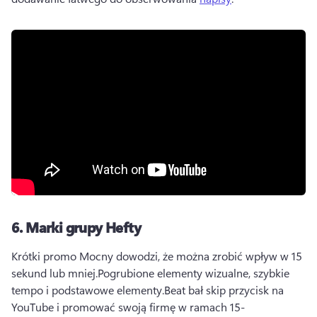
6.
Marki grupy Hefty
Krótki promo Mocny dowodzi, że można zrobić wpływ w 15 
sekund lub mniej.
Pogrubione elementy wizualne, szybkie 
tempo i podstawowe elementy.
Beat bał skip przycisk na 
YouTube i promować swoją firmę w ramach 15-