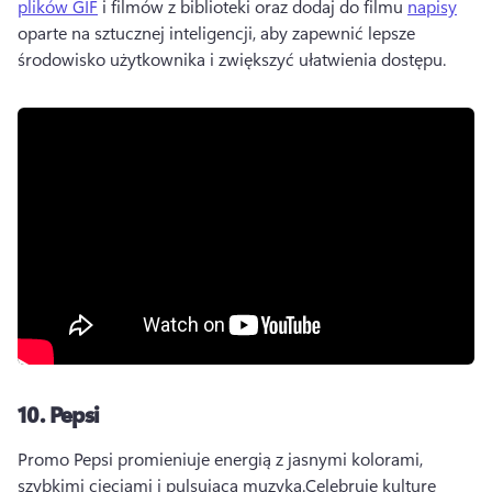
plików GIF
 i filmów z biblioteki oraz dodaj do filmu 
napisy
oparte na sztucznej inteligencji, aby zapewnić lepsze 
środowisko użytkownika i zwiększyć ułatwienia dostępu. 
10.
Pepsi
Promo Pepsi promieniuje energią z jasnymi kolorami, 
szybkimi cięciami i pulsującą muzyką.
Celebruje kulturę 