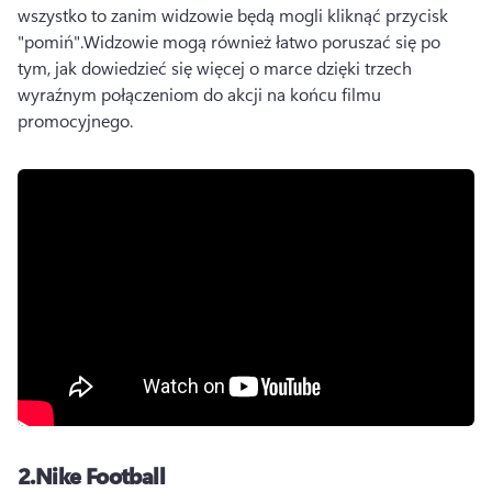
wszystko to zanim widzowie będą mogli kliknąć przycisk 
"pomiń".
Widzowie mogą również łatwo poruszać się po 
tym, jak dowiedzieć się więcej o marce dzięki trzech 
wyraźnym połączeniom do akcji na końcu filmu 
promocyjnego.
2.
Nike Football