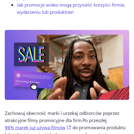
Jak promocje wideo mogą przynieść korzyści firmie,
wydarzeniu lub produktowi
Zachowuj obecność marki i urzekaj odbiorców poprzez 
atrakcyjne filmy promocyjne dla firm.
Po przeszłej 
(opens in a new tab)
98% marek już używa filmów
 do promowania produktu 