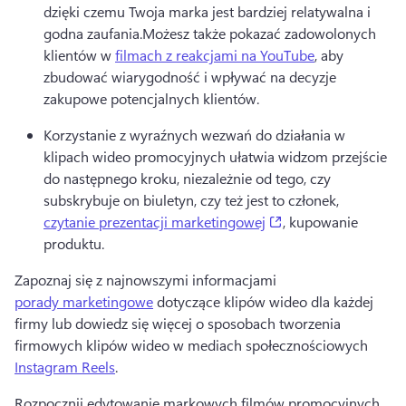
dzięki czemu Twoja marka jest bardziej relatywalna i 
godna zaufania.
Możesz także pokazać zadowolonych 
klientów w 
filmach z reakcjami na YouTube
, aby 
zbudować wiarygodność i wpływać na decyzje 
zakupowe potencjalnych klientów. 
Korzystanie z wyraźnych wezwań do działania w 
klipach wideo promocyjnych ułatwia widzom przejście 
do następnego kroku, niezależnie od tego, czy 
subskrybuje on biuletyn, czy też jest to członek, 
(opens in a new tab
czytanie prezentacji marketingowej
, kupowanie 
produktu.
Zapoznaj się z najnowszymi informacjami 
porady marketingowe
 dotyczące klipów wideo dla każdej 
firmy lub dowiedz się więcej o sposobach tworzenia 
firmowych klipów wideo w mediach społecznościowych 
Instagram Reels
.
Rozpocznij edytowanie markowych filmów promocyjnych 