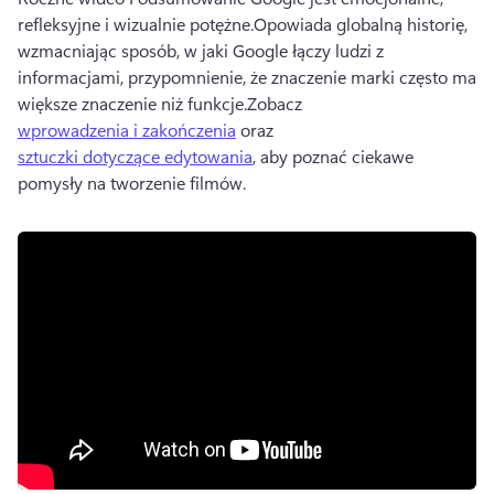
refleksyjne i wizualnie potężne.
Opowiada globalną historię, 
wzmacniając sposób, w jaki Google łączy ludzi z 
informacjami, przypomnienie, że znaczenie marki często ma 
większe znaczenie niż funkcje.
Zobacz 
wprowadzenia i zakończenia
 oraz 
sztuczki dotyczące edytowania
, aby poznać ciekawe 
pomysły na tworzenie filmów. 