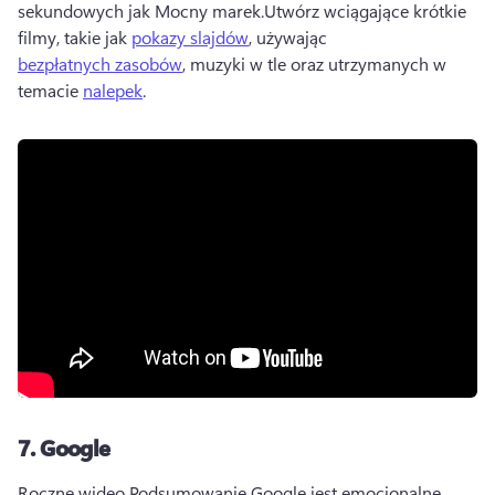
sekundowych jak Mocny marek.
Utwórz wciągające krótkie 
filmy, takie jak 
pokazy slajdów
, używając 
bezpłatnych zasobów
, muzyki w tle oraz utrzymanych w 
temacie 
nalepek
. 
7.
Google
Roczne wideo Podsumowanie Google jest emocjonalne, 