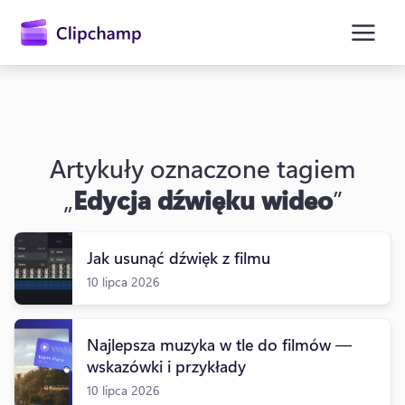
zawartości
głównej
Artykuły oznaczone tagiem
„
Edycja dźwięku wideo
”
Jak usunąć dźwięk z filmu
10 lipca 2026
Zaloguj się
Wypróbuj bezpłatnie
Najlepsza muzyka w tle do filmów —
wskazówki i przykłady
10 lipca 2026