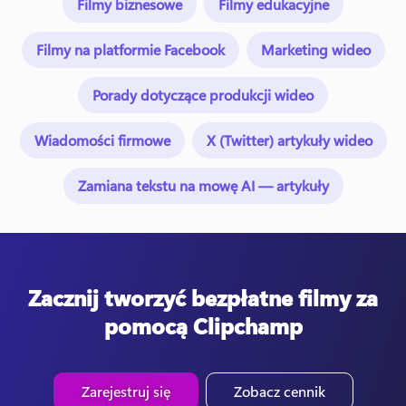
Filmy biznesowe
Filmy edukacyjne
Filmy na platformie Facebook
Marketing wideo
Porady dotyczące produkcji wideo
Wiadomości firmowe
X (Twitter) artykuły wideo
Zamiana tekstu na mowę AI — artykuły
Zacznij tworzyć bezpłatne filmy za
pomocą Clipchamp
Zarejestruj się
Zobacz cennik