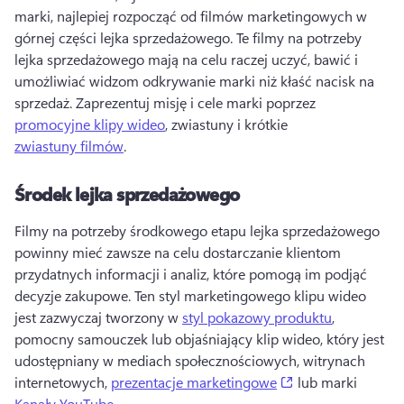
marki, najlepiej rozpocząć od filmów marketingowych w 
górnej części lejka sprzedażowego. 
Te filmy na potrzeby 
lejka sprzedażowego mają na celu raczej uczyć, bawić i 
umożliwiać widzom odkrywanie marki niż kłaść nacisk na 
sprzedaż. 
Zaprezentuj misję i cele marki poprzez 
promocyjne klipy wideo
, zwiastuny i krótkie 
zwiastuny filmów
. 
Środek lejka sprzedażowego
Filmy na potrzeby środkowego etapu lejka sprzedażowego 
powinny mieć zawsze na celu dostarczanie klientom 
przydatnych informacji i analiz, które pomogą im podjąć 
decyzje zakupowe. 
Ten styl marketingowego klipu wideo 
jest zazwyczaj tworzony w 
styl pokazowy produktu
, 
pomocny samouczek lub objaśniający klip wideo, który jest 
udostępniany w mediach społecznościowych, witrynach 
(opens in a new t
internetowych, 
prezentacje marketingowe
 lub marki 
Kanały YouTube
. 