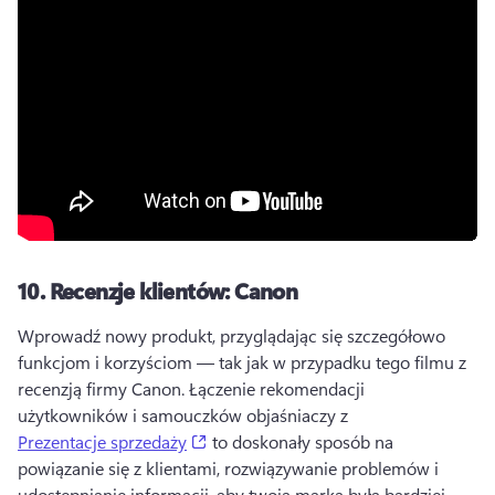
10.
Recenzje klientów: Canon
Wprowadź nowy produkt, przyglądając się szczegółowo 
funkcjom i korzyściom — tak jak w przypadku tego filmu z 
recenzją firmy Canon. 
Łączenie rekomendacji 
użytkowników i samouczków objaśniaczy z 
(opens in a new tab)
Prezentacje sprzedaży
 to doskonały sposób na 
powiązanie się z klientami, rozwiązywanie problemów i 
udostępnianie informacji, aby twoja marka była bardziej 