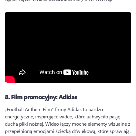
8.
Film promocyjny: Adidas
„Football Anthem Film” firmy Adidas to bardzo 
energetyczne, inspirujące wideo, które uchwyciło pasję i 
ducha piłki nożnej. 
Wideo łączy mocne elementy wizualne z 
przepełnioną emocjami ścieżką dźwiękową, które sprawiają, 