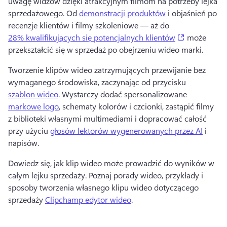
uwagę widzów dzięki atrakcyjnym filmom na potrzeby lejka 
sprzedażowego. 
Od 
demonstracji produktów
 i objaśnień po 
recenzje klientów i filmy szkoleniowe — aż do 
(opens in a
28% kwalifikujących się potencjalnych klientów
 może 
przekształcić się w sprzedaż po obejrzeniu wideo marki. 
Tworzenie klipów wideo zatrzymujących przewijanie bez 
wymaganego środowiska, zaczynając od przycisku 
szablon wideo
. 
Wystarczy dodać spersonalizowane 
markowe logo
, schematy kolorów i czcionki, zastąpić filmy 
z biblioteki własnymi multimediami i dopracować całość 
przy użyciu 
głosów lektorów wygenerowanych przez AI
 i 
napisów. 
Dowiedz się, jak klip wideo może prowadzić do wyników w 
całym lejku sprzedaży. 
Poznaj porady wideo, przykłady i 
sposoby tworzenia własnego klipu wideo dotyczącego 
sprzedaży 
Clipchamp edytor wideo
. 