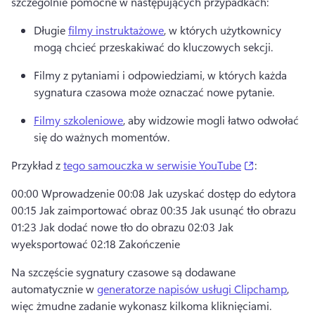
szczególnie pomocne w następujących przypadkach:
Długie 
filmy instruktażowe
, w których użytkownicy 
mogą chcieć przeskakiwać do kluczowych sekcji.
Filmy z pytaniami i odpowiedziami, w których każda 
sygnatura czasowa może oznaczać nowe pytanie.
Filmy szkoleniowe
, aby widzowie mogli łatwo odwołać 
się do ważnych momentów.
(opens in a 
Przykład z 
tego samouczka w serwisie YouTube
:
00:00 Wprowadzenie 00:08 Jak uzyskać dostęp do edytora 
00:15 Jak zaimportować obraz 00:35 Jak usunąć tło obrazu 
01:23 Jak dodać nowe tło do obrazu 02:03 Jak 
wyeksportować 02:18 Zakończenie
Na szczęście sygnatury czasowe są dodawane 
automatycznie w 
generatorze napisów usługi Clipchamp
, 
więc żmudne zadanie wykonasz kilkoma kliknięciami.