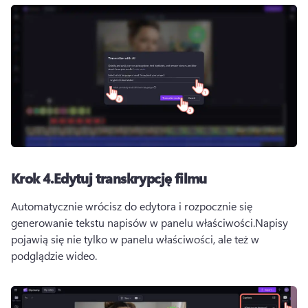
Krok 4.
Edytuj transkrypcję filmu
Automatycznie wrócisz do edytora i rozpocznie się 
generowanie tekstu napisów w panelu właściwości.
Napisy 
pojawią się nie tylko w panelu właściwości, ale też w 
podglądzie wideo.