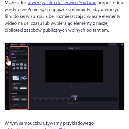
Możesz też 
utworzyć film do serwisu YouTube
 bezpośrednio 
w edytorze.
Przeciągaj i upuszczaj elementy, aby utworzyć 
film do serwisu YouTube, rozmieszczając własne elementy 
wideo na osi czasu lub wybierając elementy z naszej 
biblioteki zasobów publicznych wolnych od tantiem. 
W tym samouczku używamy przykładowego 