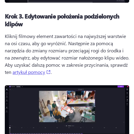
Krok 3.
Edytowanie położenia podzielonych
klipów
Kliknij filmowy element zawartości na najwyższej warstwie 
na osi czasu, aby go wyróżnić. 
Następnie za pomocą 
narzędzia do zmiany rozmiaru
 przeciągaj rogi do środka i 
na zewnątrz, aby edytować rozmiar nałożonego klipu wideo. 
Aby uzyskać dalszą pomoc w zakresie przycinania, sprawdź 
(opens in a new tab)
ten 
artykuł pomocy
. 