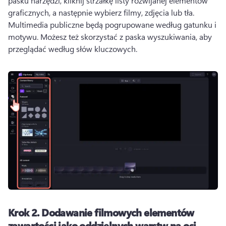
pasku narzędzi, kliknij strzałkę listy rozwijanej elementów 
graficznych, a następnie wybierz filmy, zdjęcia lub tła. 
Multimedia publiczne będą pogrupowane według gatunku i 
motywu. Możesz też skorzystać z paska wyszukiwania, aby 
przeglądać według słów kluczowych.
Krok 2.
Dodawanie filmowych elementów
zawartości jako oddzielnych warstw na osi