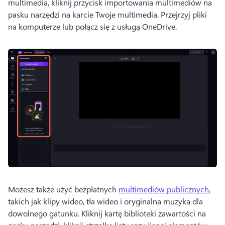
multimedia, kliknij przycisk importowania multimediów na 
pasku narzędzi na karcie Twoje multimedia. 
Przejrzyj pliki 
na komputerze lub połącz się z usługą OneDrive.
Możesz także użyć bezpłatnych 
multimediów publicznych
, 
takich jak klipy wideo, tła wideo i oryginalna muzyka dla 
dowolnego gatunku. 
Kliknij kartę biblioteki zawartości na 