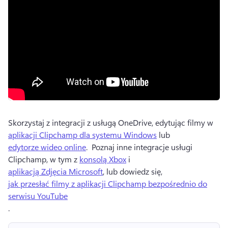
Skorzystaj z integracji z usługą OneDrive, edytując filmy w 
aplikacji Clipchamp dla systemu Windows
 lub 
edytorze wideo online
. 
 Poznaj inne integracje usługi 
Clipchamp, w tym z 
konsolą Xbox
 i 
aplikacją Zdjęcia Microsoft
, lub dowiedz się, 
jak przesłać filmy z aplikacji Clipchamp bezpośrednio do
serwisu YouTube
. 