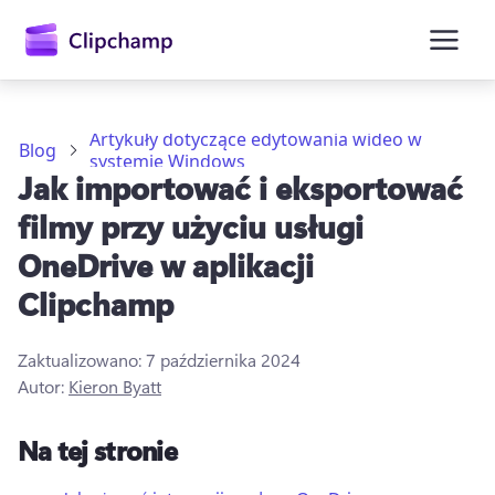
zawartości
głównej
Artykuły dotyczące edytowania wideo w
Blog
systemie Windows
Jak importować i eksportować
filmy przy użyciu usługi
OneDrive w aplikacji
Clipchamp
Zaloguj się
Zaktualizowano:
7 października 2024
Autor:
Kieron Byatt
Wypróbuj bezpłatnie
Na tej stronie