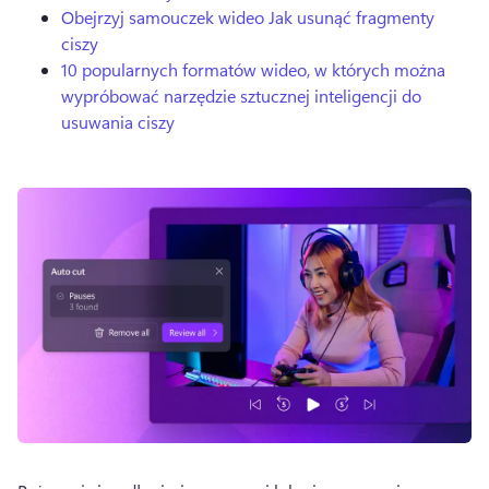
Obejrzyj samouczek wideo Jak usunąć fragmenty
ciszy
10 popularnych formatów wideo, w których można
wypróbować narzędzie sztucznej inteligencji do
usuwania ciszy