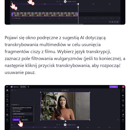
Pojawi się okno podręczne z sugestią AI dotyczącą 
transkrybowania multimediów w celu usunięcia 
fragmentów ciszy z filmu. 
Wybierz język transkrypcji, 
zaznacz pole filtrowania wulgaryzmów (jeśli to konieczne), a 
następnie kliknij przycisk transkrybowania, aby rozpocząć 
usuwanie pauz. 