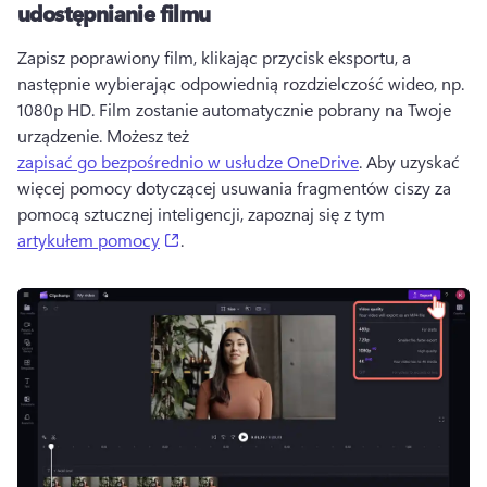
udostępnianie filmu
Zapisz poprawiony film, klikając przycisk eksportu, a 
następnie wybierając odpowiednią rozdzielczość wideo, np. 
1080p HD. 
Film zostanie automatycznie pobrany na Twoje 
urządzenie. 
Możesz też 
zapisać go bezpośrednio w usłudze OneDrive
. 
Aby uzyskać 
więcej pomocy dotyczącej usuwania fragmentów ciszy za 
pomocą sztucznej inteligencji, zapoznaj się z tym 
(opens in a new tab)
artykułem pomocy
. 