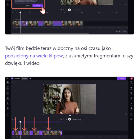
Twój film będzie teraz widoczny na osi czasu jako 
podzielony na wiele klipów
, z usuniętymi fragmentami ciszy 
dźwięku i wideo. 