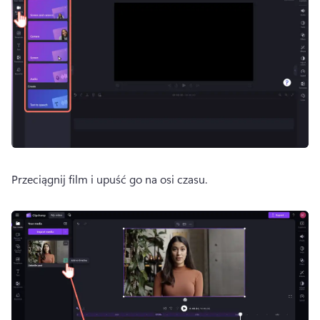
Przeciągnij film i upuść go na osi czasu. 