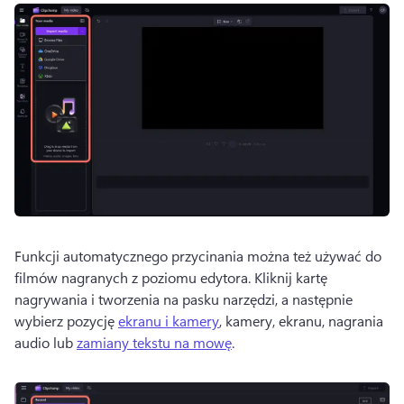
Funkcji automatycznego przycinania można też używać do 
filmów nagranych z poziomu edytora. 
Kliknij kartę 
nagrywania i tworzenia na pasku narzędzi, a następnie 
wybierz pozycję 
ekranu i kamery
, kamery, ekranu, nagrania 
audio lub 
zamiany tekstu na mowę
. 