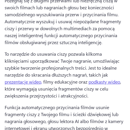
Pożegnaj się z długimi przerwami lub niezręczną ciszą w 
swoich filmach lub nagraniach głosu bez konieczności 
samodzielnego wyszukiwania przerw i przycinania filmu. 
Automatycznie wyszukuj i usuwaj niepożądane fragmenty 
ciszy i przerwy w dowolnych multimediach za pomocą 
naszej inteligentnej funkcji automatycznego przycinania 
filmów obsługiwanej przez sztuczną inteligencję. 
To narzędzie do usuwania ciszy pozwala kilkoma 
kliknięciami uporządkować Twoje nagranie, umożliwiając 
szybkie tworzenie profesjonalnych treści. 
Jest to idealne 
narzędzie do skracania dłuższych nagrań, takich jak 
prezentacje wideo,
 filmy edukacyjne oraz 
podkasty wideo
, 
które wymagają usunięcia fragmentów ciszy w celu 
zwiększenia przejrzystości i atrakcyjności. 
Funkcja automatycznego przycinania filmów usunie 
fragmenty ciszy z Twojego filmu i ścieżki dźwiękowej lub 
nagrania głosowego, głosu lektora AI albo filmów z kamery 
internetowej i ekranu utworzonych bezpośrednio w 