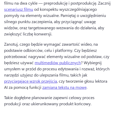
filmu na dwa cykle — preprodukcję i postprodukcję. 
Zacznij 
scenariusz filmu
 od konspektu wyszczególniającego 
pomysły na elementy wizualne. 
Pamiętaj o uwzględnieniu 
silnego punktu zaczepienia, aby przyciągnąć uwagę 
widzów, oraz targetowanego wezwania do działania, aby 
zwiększyć liczbę konwersji.
Zanotuj, czego będzie wymagać zawartość wideo, na 
podstawie odbiorców, celu i platformy. 
Czy będziesz 
potrzebować nagrywać elementy wizualne od podstaw, czy 
będziesz używać 
multimediów publicznych
? 
Wybiegnij 
umysłem w przód do procesu edytowania i rozważ, których 
narzędzi użyjesz do ulepszania filmu, takich jak 
przyciągające wzrok przejścia
, czy tworzenie głosu lektora 
AI za pomocą funkcji 
zamiana tekstu na mowę
. 
Takie dogłębne planowanie zapewni celowy proces 
produkcji oraz ukierunkowany produkt końcowy.