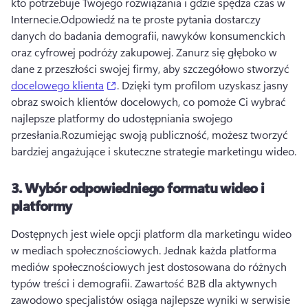
kto potrzebuje Twojego rozwiązania i gdzie spędza czas w 
Internecie.
Odpowiedź na te proste pytania dostarczy 
danych do badania demografii, nawyków konsumenckich 
oraz cyfrowej podróży zakupowej. 
Zanurz się głęboko w 
dane z przeszłości swojej firmy, aby szczegółowo stworzyć 
(opens in a new tab)
docelowego klienta
. 
Dzięki tym profilom uzyskasz jasny 
obraz swoich klientów docelowych, co pomoże Ci wybrać 
najlepsze platformy do udostępniania swojego 
przesłania.
Rozumiejąc swoją publiczność, możesz tworzyć 
bardziej angażujące i skuteczne strategie marketingu wideo.
3.
Wybór odpowiedniego formatu wideo i
platformy
Dostępnych jest wiele opcji platform dla marketingu wideo 
w mediach społecznościowych. 
Jednak każda platforma 
mediów społecznościowych jest dostosowana do różnych 
typów treści i demografii.
 Zawartość B2B dla aktywnych 
zawodowo specjalistów osiąga najlepsze wyniki w serwisie 