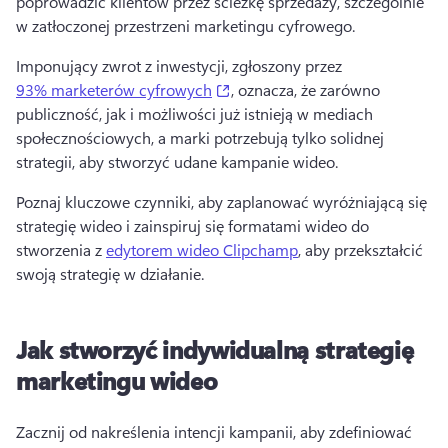
poprowadzić klientów przez ścieżkę sprzedaży, szczególnie 
w zatłoczonej przestrzeni marketingu cyfrowego.
Imponujący zwrot z inwestycji, zgłoszony przez 
(opens in a new tab)
93% marketerów cyfrowych
, oznacza, że zarówno 
publiczność, jak i możliwości już istnieją w mediach 
społecznościowych, a marki potrzebują tylko solidnej 
strategii, aby stworzyć udane kampanie wideo. 
Poznaj kluczowe czynniki, aby zaplanować wyróżniającą się 
strategię wideo i zainspiruj się formatami wideo do 
stworzenia z 
edytorem wideo Clipchamp
, aby przekształcić 
swoją strategię w działanie. 
Jak stworzyć indywidualną strategię
marketingu wideo
Zacznij od nakreślenia intencji kampanii, aby zdefiniować 