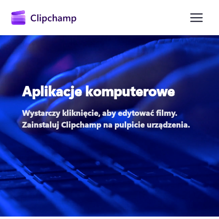
zawartości
głównej
Aplikacje komputerowe
Wystarczy kliknięcie, aby edytować filmy. 
Zainstaluj Clipchamp na pulpicie urządzenia.
Zaloguj się
Wypróbuj bezpłatnie