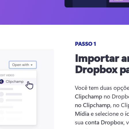
PASSO 1
Importar a
Dropbox pa
Você tem duas opções
Clipchamp
 no Dropbo
no Clipchamp
, no Cl
Mídia
 e selecione o 
í
sua 
conta Dropbox
, 