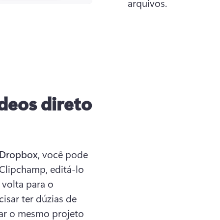
arquivos. 
deos direto
 Dropbox
, você pode 
lipchamp, editá-lo 
volta para o 
sar ter dúzias de 
var o mesmo projeto 