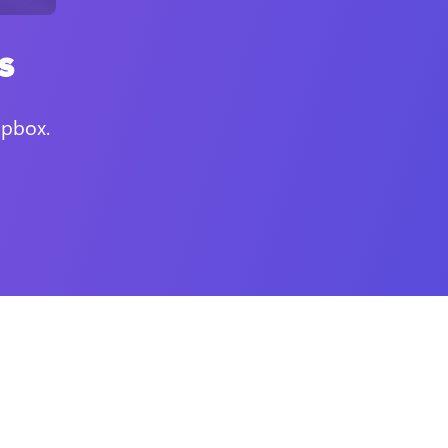
s
opbox.