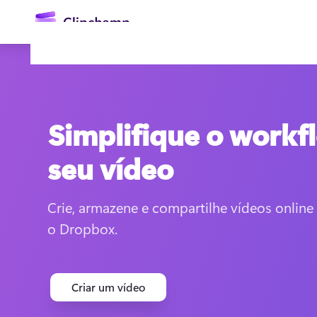
o
conteúdo
principal
Simplifique o workf
seu vídeo
Crie, armazene e compartilhe vídeos online
Entrar
o Dropbox.
Experimentar gratuitamente
Criar um vídeo