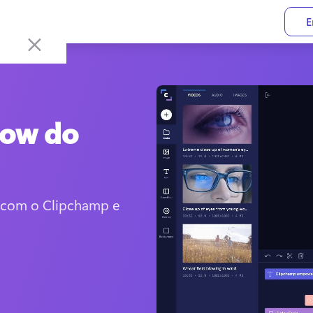
E
low do
 com o Clipchamp e 