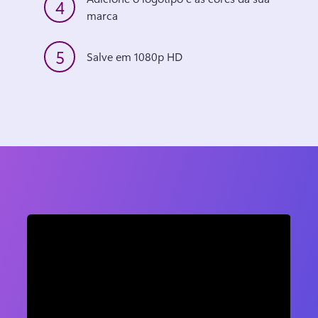
4
marca 
5
Salve em 1080p HD