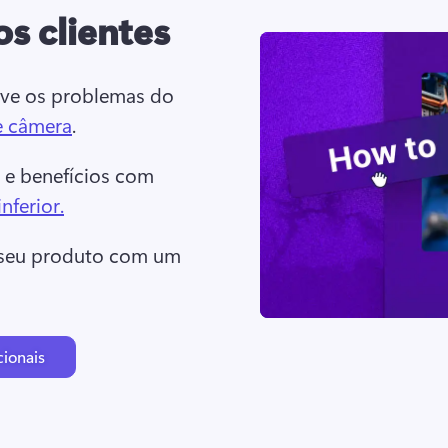
os clientes
ve os problemas do 
e câmera
. 
 e benefícios com 
nferior.
 seu produto com um 
ionais