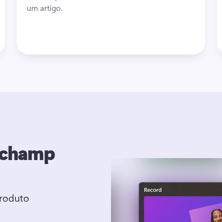
um artigo. 
pchamp
produto