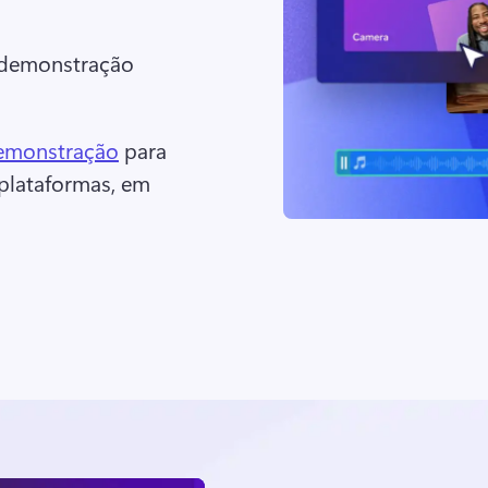
 demonstração 
demonstração
 para 
lataformas, em 