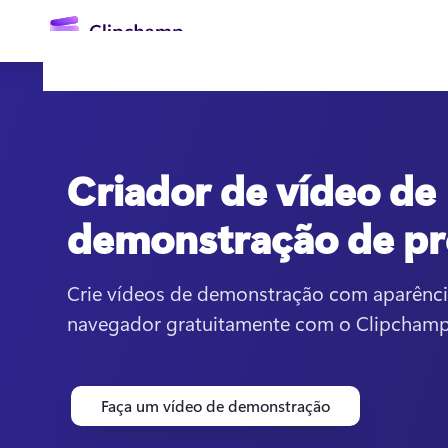
o
conteúdo
principal
Criador de vídeo de
demonstração de p
Crie vídeos de demonstração com aparência
Entrar
navegador gratuitamente com o Clipchamp
Experimentar gratuitamente
Faça um vídeo de demonstração