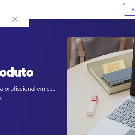
E
roduto
 profissional em seu 
.