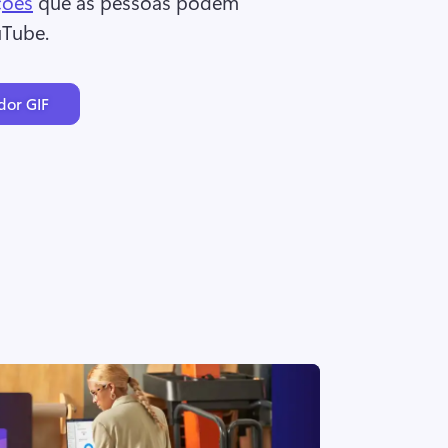
ções
 que as pessoas podem 
Tube. 
dor GIF