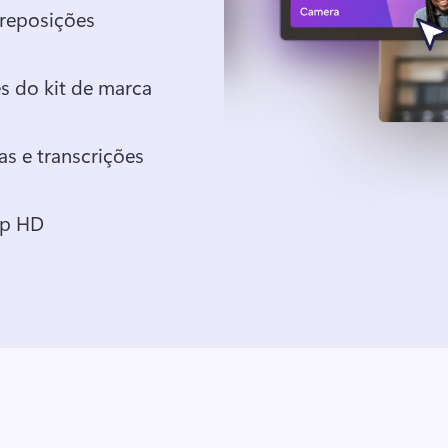
Adicione texto, transições e sobreposições 
Aplique cores, logotipos e fontes do kit de marca 
Gere vozes sobrepostas, legendas e transcrições 
Salve o vídeo na resolução 1080p HD 