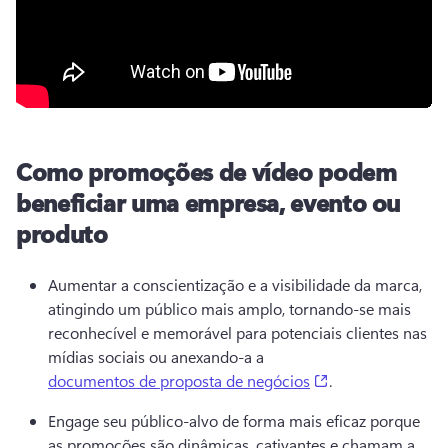
Como promoções de vídeo podem
beneficiar uma empresa, evento ou
produto
Aumentar a conscientização e a visibilidade da marca, 
atingindo um público mais amplo, tornando-se mais 
reconhecível e memorável para potenciais clientes nas 
mídias sociais ou anexando-a a 
(opens in a new t
documentos de proposta de negócios
.
Engage seu público-alvo de forma mais eficaz porque 
as promoções são dinâmicas, cativantes e chamam a 