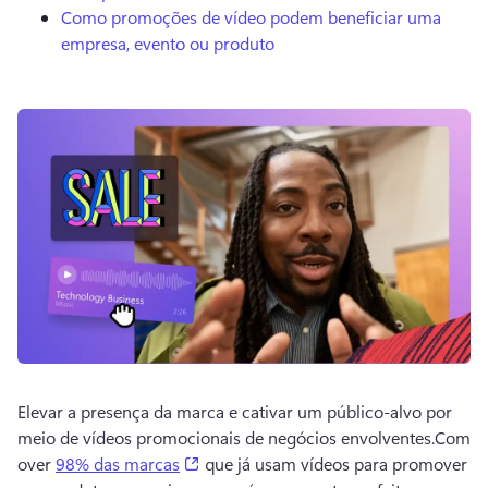
Como promoções de vídeo podem beneficiar uma
empresa, evento ou produto
Elevar a presença da marca e cativar um público-alvo por 
meio de vídeos promocionais de negócios envolventes.
Com 
(opens in a new tab)
over 
98% das marcas
 que já usam vídeos para promover 