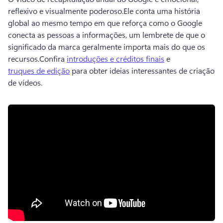
reflexivo e visualmente poderoso.
Ele conta uma história 
global ao mesmo tempo em que reforça como o Google 
conecta as pessoas a informações, um lembrete de que o 
significado da marca geralmente importa mais do que os 
recursos.
Confira 
introduções e créditos finais
 e 
truques de edição
 para obter ideias interessantes de criação 
de vídeos. 