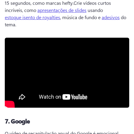
15 segundos, como marcas hefty.
Crie vídeos curtos 
incríveis, como 
apresentações de slides
 usando 
estoque isento de royalties
, música de fundo e 
adesivos
 do 
tema. 
7.
Google
O vídeo de recapitulação anual do Google é emocional, 