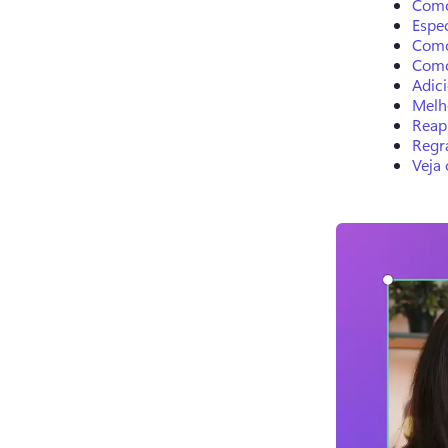
Como
Espe
Como
Como
Adici
Melho
Reap
Regra
Veja