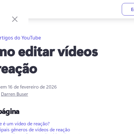
E
rtigos do YouTube
o editar vídeos
reação
o em
16 de fevereiro de 2026
r
Darren Buser
página
e é um vídeo de reação?
ipais gêneros de vídeos de reação