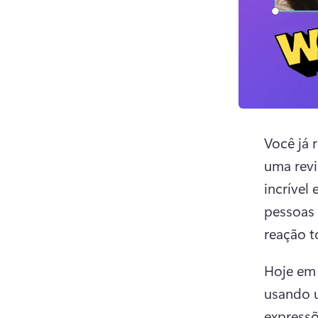
Você já 
uma rev
incrível
pessoas
reação t
Hoje em 
usando u