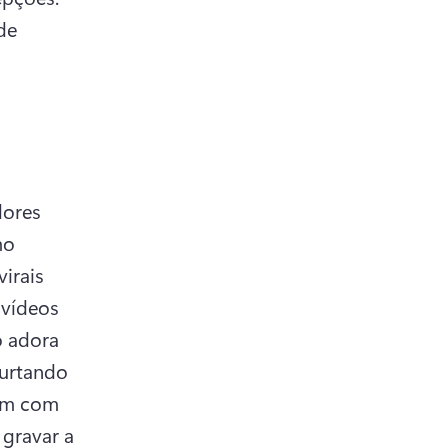
e 
ores 
o 
irais 
vídeos 
 adora 
urtando 
m com 
gravar a 