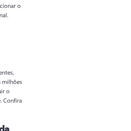
cionar o 
al. 
ntes, 
milhões 
r o 
. 
Confira 
 da