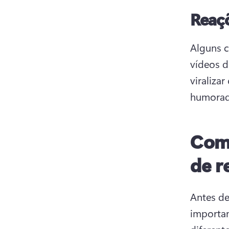
Reaçõ
Alguns c
vídeos d
viraliza
humorad
Como
de r
Antes de
importan