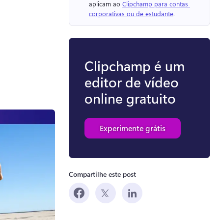
aplicam ao 
Clipchamp para contas 
corporativas ou de estudante
. 
Clipchamp é um
editor de vídeo
online gratuito
Experimente grátis
Compartilhe este post