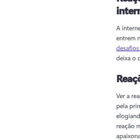
inter
A intern
entrem n
desafios
deixa o c
Reaçõ
Ver a re
pela pri
elogiand
reação m
apaixona