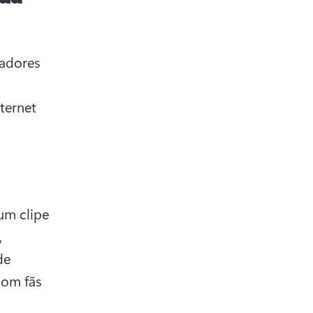
adores 
ernet 
m clipe 
 
e 
om fãs 
 