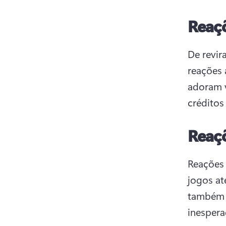
Reaçõ
De revir
reações 
adoram v
créditos
Reaçõ
Reações 
jogos at
também g
inespera