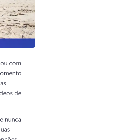
tou com 
momento 
as 
deos de 
 
e nunca 
uas 
expressões exageradas ou fazer uma análise com suas percepções. 