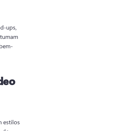
d-ups, 
stumam 
 bem-
deo
estilos 