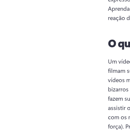
Aprenda 
reação d
O qu
Um vídeo
filmam s
vídeos m
bizarros
fazem su
assistir
com os 
força). 
P