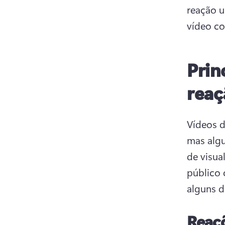
reação 
vídeo co
Prin
reaç
Vídeos d
mas alg
de visual
público 
alguns d
Reaçõ