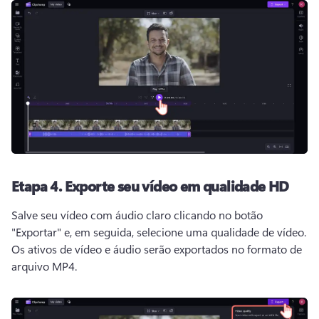
Etapa 4.
Exporte seu vídeo em qualidade HD
Salve seu vídeo com áudio claro clicando no botão 
"Exportar" e, em seguida, selecione uma qualidade de vídeo. 
Os ativos de vídeo e áudio serão exportados no formato de 
arquivo MP4. 