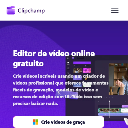
o
conteúdo
principal
Editor de vídeo online
gratuito
Crie vídeos incríveis usando um criador de 
vídeos profissional que oferece ferramentas 
Entrar
fáceis de gravação, modelos de vídeo e 
recursos de edição com IA. Tudo isso sem 
Experimente grátis
precisar baixar nada. 
Crie vídeos de graça