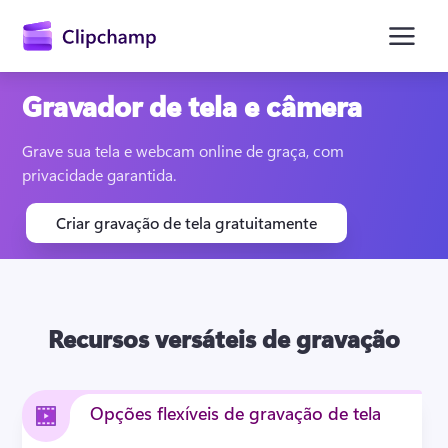
o
conteúdo
principal
Gravador de tela e câmera
Grave sua tela e webcam online de graça, com 
privacidade garantida.
Criar gravação de tela gratuitamente
Entrar
Recursos versáteis de gravação
Experimentar gratuitamente
Opções flexíveis de gravação de tela