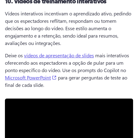
10.
Vídeos de treinamento interativos
Vídeos interativos incentivam o aprendizado ativo, pedindo 
que os espectadores reflitam, respondam ou tomem 
decisões ao longo do vídeo. 
Esse estilo aumenta o 
engajamento e a retenção, sendo ideal para resumos, 
avaliações ou integrações. 
Deixe os 
vídeos de apresentação de slides
 mais interativos 
oferecendo aos espectadores a opção de pular para um 
ponto específico do vídeo. 
Use os prompts do Copilot no 
(opens in a new tab)
Microsoft PowerPoint
 para gerar perguntas de teste ao 
final de cada slide. 