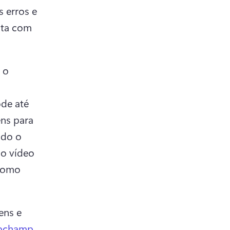
 erros e 
ita com 
o 
de até 
ns para 
do o 
o vídeo 
 como 
ns e 
ipchamp
. 