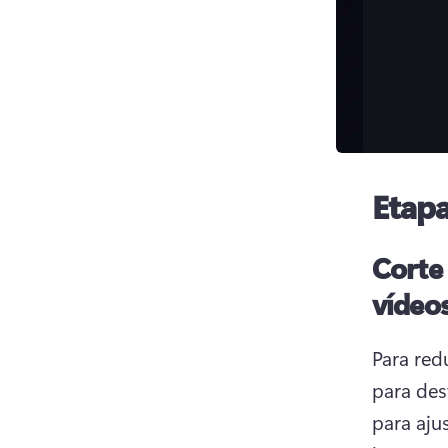
Etapa
Corte
vídeos
Para red
para des
para aju