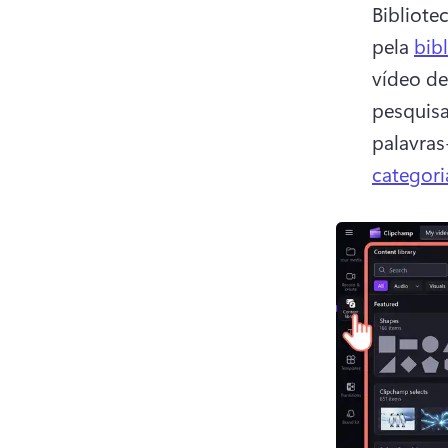
Bibliote
pela 
bib
vídeo de
pesquisa
palavras
categori