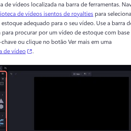
ca de vídeos localizada na barra de ferramentas. 
Nav
lioteca de vídeos isentos de royalties
 para seleciona
 estoque adequado para o seu vídeo. 
Use a barra de
 para procurar por um vídeo de estoque com base 
-chave ou clique no botão Ver mais em uma 
(opens in a new tab)
a de vídeo
. 