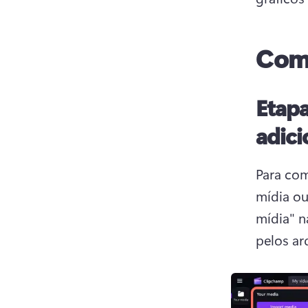
Como
Etapa
adici
Para com
mídia ou
mídia" n
pelos ar