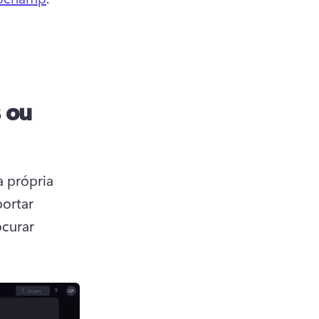
 ou
 própria 
ortar 
curar 