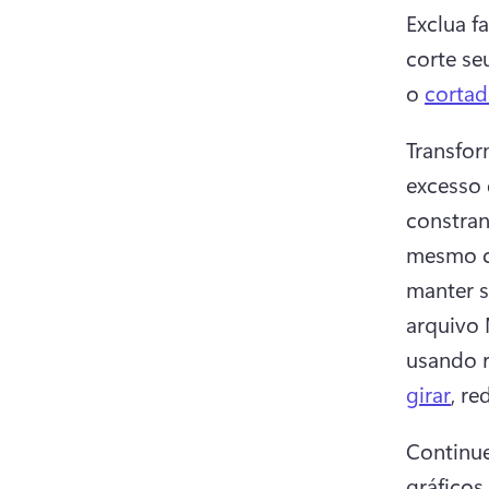
Exclua f
corte se
o 
cortad
Transfor
excesso 
constran
mesmo c
manter s
arquivo 
usando r
girar
, re
Continue
gráficos