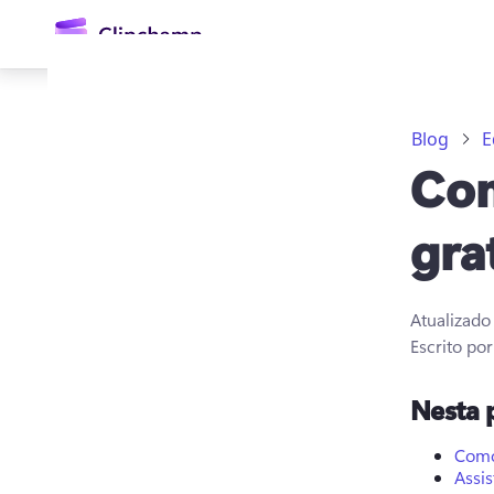
o
conteúdo
principal
Blog
E
Com
gra
Atualizad
Entrar
Escrito po
Experimentar gratuitamente
Nesta 
Como
Assi