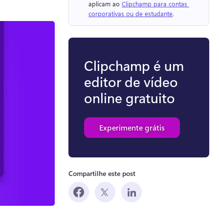
aplicam ao 
Clipchamp para contas 
corporativas ou de estudante
. 
Clipchamp é um
editor de vídeo
online gratuito
Experimente grátis
Compartilhe este post