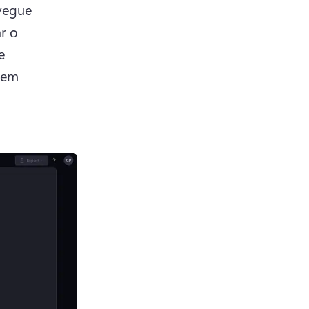
egue 
r o 
 
em 