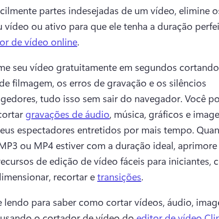
acilmente partes indesejadas de um vídeo, elimine os
u vídeo ou ativo para que ele tenha a duração perfe
or de vídeo online
. 
me seu vídeo gratuitamente em segundos cortando 
de filmagem, os erros de gravação e os silêncios 
gedores, tudo isso sem sair do navegador. 
Você po
ortar 
gravações de áudio
, música, gráficos e image
eus espectadores entretidos por mais tempo. 
Quan
MP3 ou MP4 estiver com a duração ideal, aprimore 
ecursos de edição de vídeo fáceis para iniciantes,
dimensionar, recortar e 
transições
. 
 lendo para saber como cortar vídeos, áudio, image
 usando o cortador de vídeo do 
editor de vídeo Cl