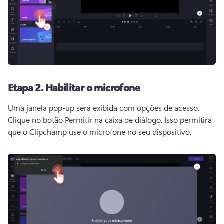
Etapa 2.
Habilitar o microfone
Uma janela pop-up será exibida com opções de acesso. 
Clique no botão Permitir na caixa de diálogo. 
Isso permitirá 
que o Clipchamp use o microfone no seu dispositivo. 