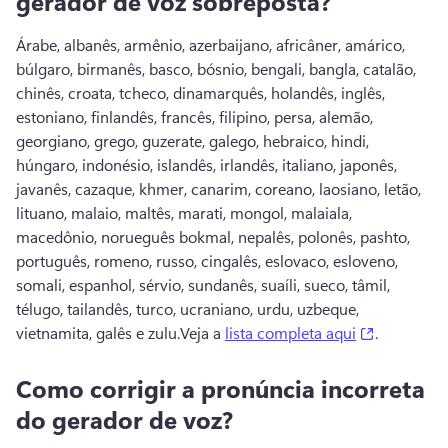
gerador de voz sobreposta?
Árabe, albanês, armênio, azerbaijano, africâner, amárico, 
búlgaro, birmanês, basco, bósnio, bengali, bangla, catalão, 
chinês, croata, tcheco, dinamarquês, holandês, inglês, 
estoniano, finlandês, francês, filipino, persa, alemão, 
georgiano, grego, guzerate, galego, hebraico, hindi, 
húngaro, indonésio, islandês, irlandês, italiano, japonês, 
javanês, cazaque, khmer, canarim, coreano, laosiano, letão, 
lituano, malaio, maltês, marati, mongol, malaiala, 
macedônio, norueguês bokmal, nepalês, polonês, pashto, 
português, romeno, russo, cingalês, eslovaco, esloveno, 
somali, espanhol, sérvio, sundanês, suaíli, sueco, tâmil, 
télugo, tailandês, turco, ucraniano, urdu, uzbeque, 
(opens in 
vietnamita, galês e zulu.
Veja a 
lista completa aqui
. 
Como corrigir a pronúncia incorreta
do gerador de voz?