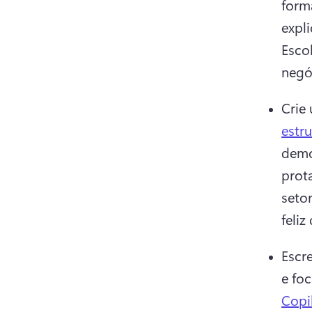
forma
Esco
negó
Crie
estru
demo
prot
setor
feliz
Escr
e fo
Copi