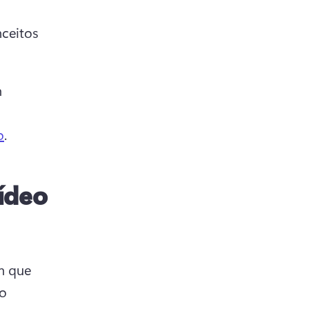
ceitos 
 
o
. 
vídeo
 que 
o 