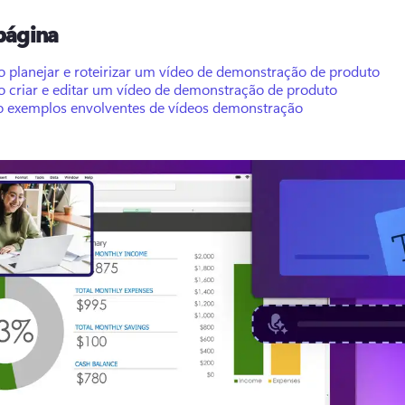
página
 planejar e roteirizar um vídeo de demonstração de produto
 criar e editar um vídeo de demonstração de produto
o exemplos envolventes de vídeos demonstração