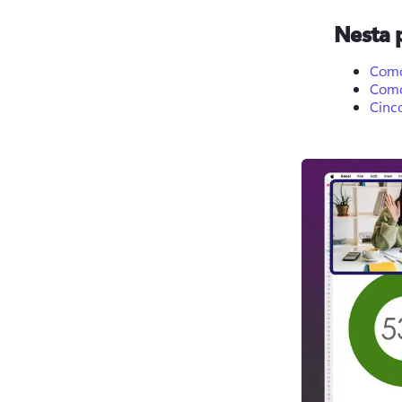
Nesta 
Como
Como
Cinc