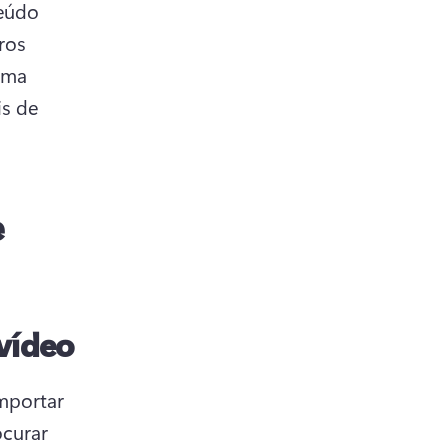
eúdo 
os 
ma 
s de 
e
vídeo
mportar 
curar 