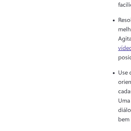
facil
Reso
melh
Agit
víde
posi
Use 
orien
Uma 
diál
bem 