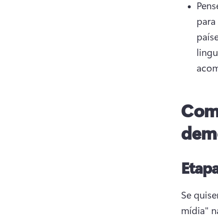
Pens
para 
país
lingu
acom
Como
demo
Etapa
Se quise
mídia" n