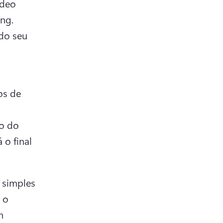
deo 
explicativo ou um pitch de vendas com foco em marketing. 
o seu 
s de 
o do 
o final 
simples 
 o 
 