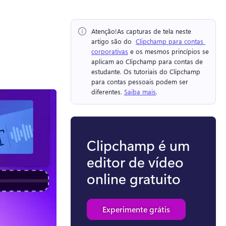
Atenção!
As capturas de tela neste 
artigo são do ⁠ 
Clipchamp para contas 
corporativas
 e os mesmos princípios se 
aplicam ao Clipchamp para contas de 
estudante. 
Os tutoriais do Clipchamp 
para contas pessoais podem ser 
diferentes. 
Saiba mais
. 
Clipchamp é um
editor de vídeo
online gratuito
Experimente grátis