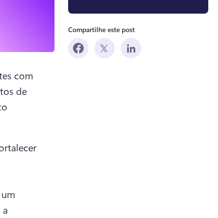
Compartilhe este post
tes com 
os de 
o 
rtalecer 
 um 
 a 