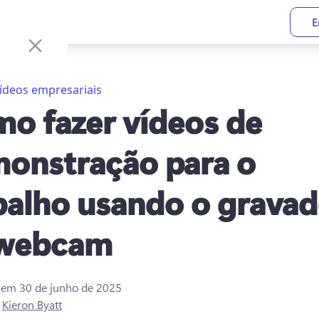
E
ídeos empresariais
o fazer vídeos de
onstração para o
balho usando o gravad
 webcam
o em
30 de junho de 2025
r
Kieron Byatt