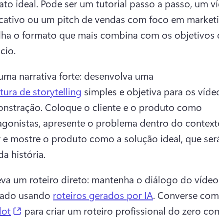
to ideal. Pode ser um tutorial passo a passo, um ví
lha o formato que mais combina com os objetivos d
cio.
 uma narrativa forte: desenvolva uma 
tura de storytelling
 simples e objetiva para os vídeo
nstração. 
Coloque o cliente e o produto como 
agonistas, apresente o problema dentro do context
 e mostre o produto como a solução ideal, que será 
 da história. 
eva um roteiro direto: mantenha o diálogo do vídeo 
cado usando 
roteiros gerados por IA
. 
Converse com
(opens in a new tab)
lot
 para criar um roteiro profissional do zero com