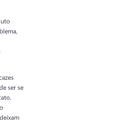
uto 
blema, 
 
cazes 
e ser se 
cadastrar, explorar uma função ou compartilhar um contato. 
o 
deixam 