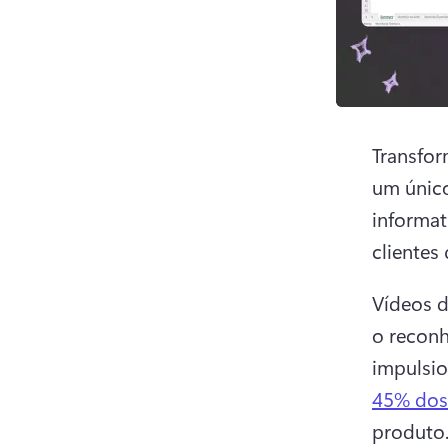
Transfor
um único
informat
clientes
Vídeos d
o recon
impulsio
45% dos
produto.