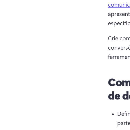
comunic
apresent
específic
Crie com
conversõ
ferramen
Como
de d
Defi
part