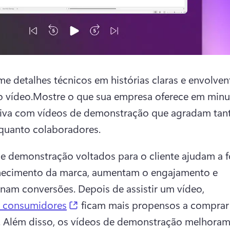
me detalhes técnicos em histórias claras e envolven
 vídeo.
Mostre o que sua empresa oferece em minut
iva com vídeos de demonstração que agradam tant
 quanto colaboradores.
e demonstração voltados para o cliente ajudam a fo
hecimento da marca, aumentam o engajamento e 
nam conversões. Depois de assistir um vídeo, 
(opens in a new tab)
 consumidores
 ficam mais propensos a comprar
 
Além disso, os vídeos de demonstração melhoram