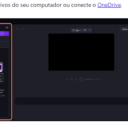
ivos do seu computador ou conecte o 
OneDrive
. 