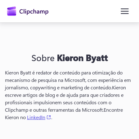
o
conteúdo
principal
Sobre
Kieron Byatt
Kieron Byatt é redator de conteúdo para otimização do 
mecanismo de pesquisa na Microsoft, com experiência em 
jornalismo, copywriting e marketing de conteúdo.
Kieron 
Entrar
escreve artigos de blog e de ajuda para que criadores e 
profissionais impulsionem seus conteúdos com o 
Experimentar gratuitamente
Clipchamp e outras ferramentas da Microsoft.
Encontre 
(opens in a new tab)
Kieron no 
LinkedIn
. 