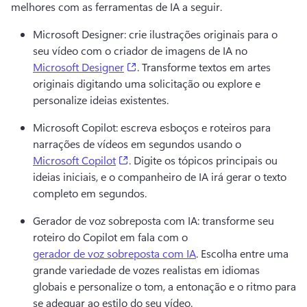
melhores com as ferramentas de IA a seguir. 
Microsoft Designer: crie ilustrações originais para o 
seu vídeo com o criador de imagens de IA no 
(opens in a new tab)
Microsoft Designer
. 
Transforme textos em artes 
originais digitando uma solicitação ou explore e 
personalize ideias existentes. 
Microsoft Copilot: escreva esboços e roteiros para 
narrações de vídeos em segundos usando o 
(opens in a new tab)
Microsoft Copilot
. 
Digite os tópicos principais ou 
ideias iniciais, e o companheiro de IA irá gerar o texto 
completo em segundos. 
Gerador de voz sobreposta com IA: transforme seu 
roteiro do Copilot em fala com o 
gerador de voz sobreposta com IA
. 
Escolha entre uma 
grande variedade de vozes realistas em idiomas 
globais e personalize o tom, a entonação e o ritmo para 
se adequar ao estilo do seu vídeo.