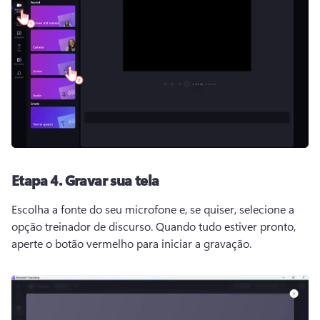
Etapa 4. Gravar sua tela
Escolha a fonte do seu microfone e, se quiser, selecione a 
opção treinador de discurso. Quando tudo estiver pronto, 
aperte o botão vermelho para iniciar a gravação. 