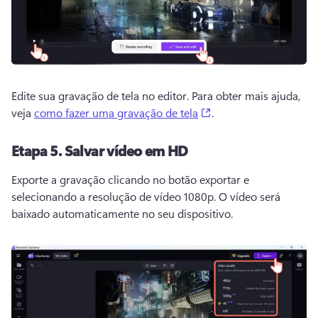
Edite sua gravação de tela no editor. Para obter mais ajuda, 
(opens in a new tab)
veja 
como fazer uma gravação de tela
. 
Etapa 5. Salvar vídeo em HD
Exporte a gravação clicando no botão exportar e 
selecionando a resolução de vídeo 1080p. O vídeo será 
baixado automaticamente no seu dispositivo. 