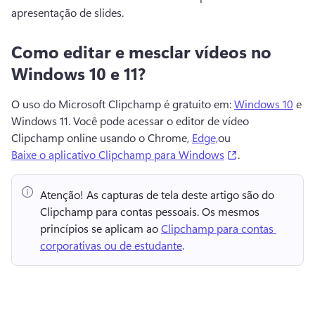
apresentação de slides. 
Como editar e mesclar vídeos no
Windows 10 e 11?
O uso do Microsoft Clipchamp é gratuito em: 
Windows 10
 e 
Windows 11. 
Você pode acessar o editor de vídeo 
Clipchamp online usando o Chrome, 
Edge,
ou 
(opens in a new
Baixe o aplicativo Clipchamp para Windows
. 
Atenção!
 As capturas de tela deste artigo são do 
Clipchamp para contas pessoais. 
Os mesmos 
princípios se aplicam ao 
Clipchamp para contas 
corporativas ou de estudante
. 