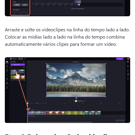
Arraste e solte os videoclipes na linha do tempo lado a lado. 
Colocar as mídias lado a lado na linha do tempo combina 
automaticamente vários clipes para formar um vídeo. 