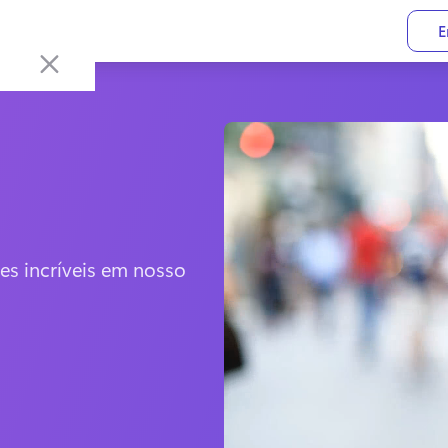
E
s incríveis em nosso 