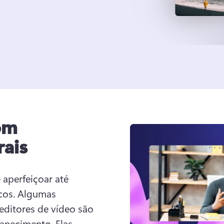
om
rais
aperfeiçoar até 
os. 
Algumas 
transições atemporais favoritas dos editores de vídeo são 
anecimento. Elas 