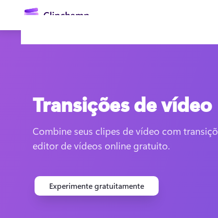
o
conteúdo
principal
Transições de vídeo
Combine seus clipes de vídeo com transiçõe
editor de vídeos online gratuito. 
Entrar
Experimentar gratuitamente
Experimente gratuitamente