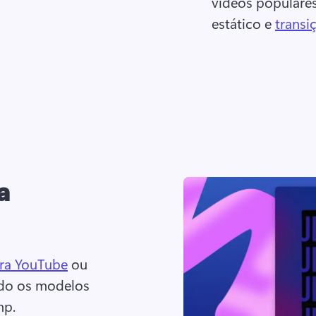
vídeos populare
estático e 
transi
a
ra YouTube
 ou 
o os modelos 
mp. 