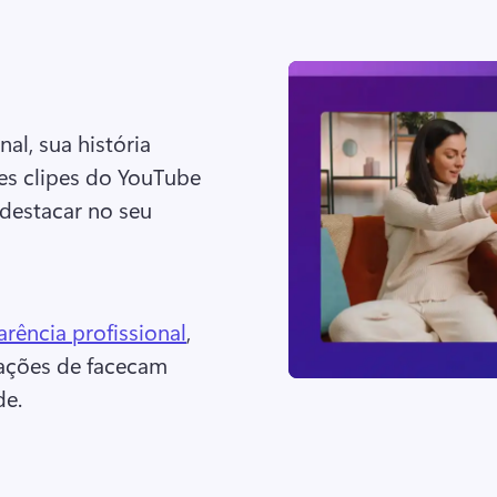
l, sua história 
es clipes do YouTube 
destacar no seu 
 
ência profissional
, 
ações de facecam 
e. 