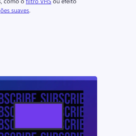
s, como o 
filtro VHS
 ou efeito 
ções suaves
. 