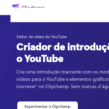
o
conteúdo
principal
Editor de vídeo do YouTube
Criador de introduç
o YouTube
Crie uma introdução marcante com os model
Entrar
vídeos para o YouTube e elementos gráficos 
Experimentar gratuitamente
inscrever" no Clipchamp. Sem marcas d'águ
Experimentar o Clipchamp