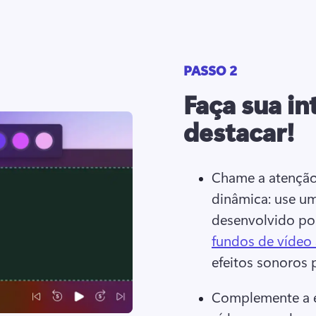
PASSO 2
Faça sua i
destacar!
Chame a atenção
dinâmica: use u
desenvolvido po
fundos de vídeo
efeitos sonoros 
Complemente a es