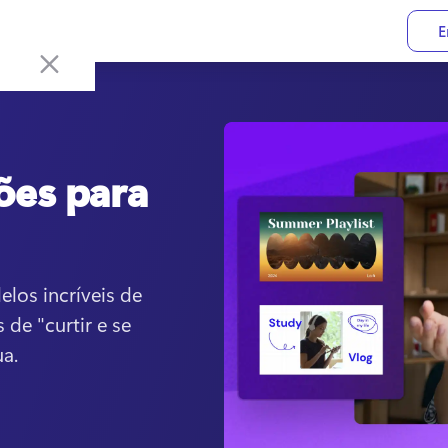
E
ões para
os incríveis de 
de "curtir e se 
a. 