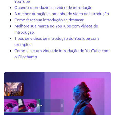
YouTube
Quando reproduzir seu vídeo de introdução
A melhor duração e tamanho do vídeo de introdução
Como fazer sua introdução se destacar
Melhore sua marca no YouTube com vídeos de
introdução
Tipos de vídeos de introdução do YouTube com
exemplos
Como fazer um vídeo de introdução do YouTube com
o Clipchamp